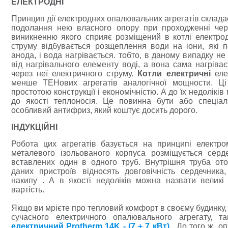
ЕЛЕКТРОДНІ
Принцип дії електродних опалювальних агрегатів складає
подолання нею власного опору при проходженні чере
виникненню якого сприяє розміщений в котлі електро
струму відбувається розщеплення води на іони, які 
анода, і вода нагрівається. тобто, в даному випадку не
від нагрівального елементу воді, а вона сама нагріва
через неї електричного струму.
Котли електричні
еле
менше ТЕНових агрегатів аналогічної мощности. Ці
простотою конструкції і економічністю. А до їх недолікі
до якості теплоносія. Це повинна бути або спеціаль
особливий антифриз, який коштує досить дорого.
ІНДУКЦІЙНІ
Робота цих агрегатів базується на принципі електрома
металевого ізольованого корпуса розміщується серд
вставлених один в одного труб. Внутрішня труба от
даних пристроїв відносять довговічність сердечника
накипу . А в якості недоліків можна назвати великі
вартість.
Якщо ви мрієте про тепловий комфорт в своєму будинку
сучасного електричного опалювального агрегату, т
електричний Protherm 14K - (7 + 7 кВт)
.
До того ж, о