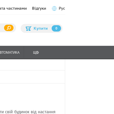
ата частинами
Відгуки
Рус
0
ВТОМАТИКА
ЩЕ
ПЛИТИ КУХОННІ
ГАЗО
ти свій будинок від настання