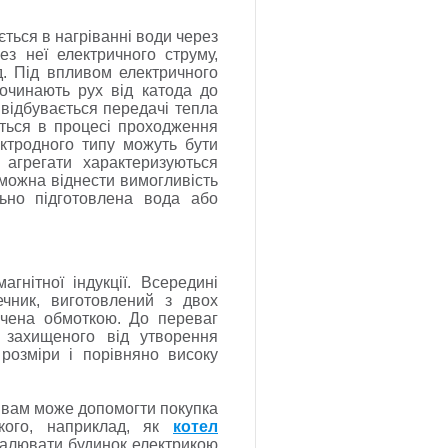
ться в нагріванні води через
з неї електричного струму,
д. Під впливом електричного
починають рух від катода до
 відбувається передачі тепла
ється в процесі проходження
ктродного типу можуть бути
 агрегати характеризуються
в можна віднести вимогливість
но підготовлена ​​вода або
гнітної індукції. Всередині
ечник, виготовлений з двох
очена обмоткою. До переваг
, захищеного від утворення
 розміри і порівняно високу
, вам може допомогти покупка
акого, наприклад, як
котел
палювати будинок електрикою