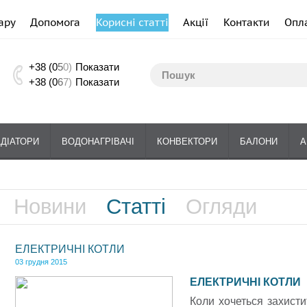
ару
Допомога
Корисні статті
Акції
Контакти
Опл
+38 (0
5
0)
Показати
+38 (0
6
7)
Показати
АДІАТОРИ
ВОДОНАГРІВАЧІ
КОНВЕКТОРИ
БАЛОНИ
А
Новини
Статті
Огляди
ЕЛЕКТРИЧНІ КОТЛИ
03 грудня 2015
ЕЛЕКТРИЧНІ КОТЛИ
Коли хочеться захисти