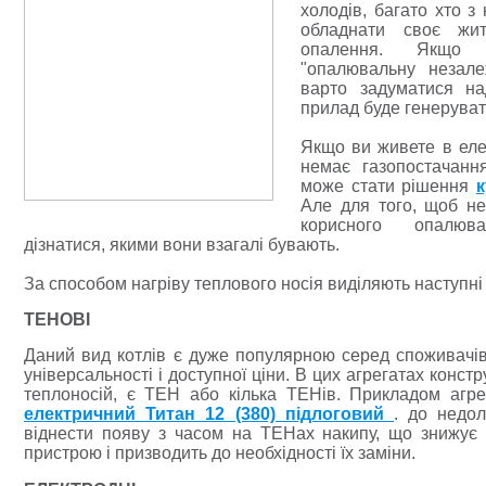
холодів, багато хто з
обладнати своє жи
опалення. Якщо
"опалювальну незале
варто задуматися н
прилад буде генеруват
Якщо ви живете в елек
немає газопостачанн
може стати рішення
Але для того, щоб не
корисного опалюва
дізнатися, якими вони взагалі бувають.
За способом
нагріву теплового носія виділяють наступн
ТЕНОВІ
Даний вид котлів є дуже популярною серед споживачів
універсальності і доступної ціни. В цих агрегатах конс
теплоносій, є ТЕН або кілька ТЕНів.
Прикладом агре
електричний Титан 12 (380) підлоговий
. до недол
віднести появу з часом на ТЕНах накипу, що знижу
пристрою і призводить до необхідності їх заміни.