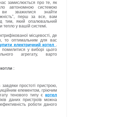
 нас замислюється про те, як
тло автономною системою
 ви зважилися знайти
жність", перш за все, вам
ад тим, який опалювальний
и тепло у вашій системі.
трифікованої місцевості, де
я, то оптимальним для вас
купити електричний котел
.
 помилитися у виборі цього
льного агрегату, варто
і
котли
:
 завдяки простоті пристрою,
трукційним елементом, гріючим
гату тенового типу є
котел
іків даних пристроїв можна
є
ефективність роботи даного