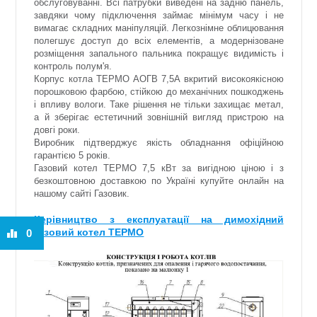
обслуговуванні. Всі патрубки виведені на задню панель,
завдяки чому підключення займає мінімум часу і не
вимагає складних маніпуляцій. Легкознімне облицювання
полегшує доступ до всіх елементів, а модернізоване
розміщення запального пальника покращує видимість і
контроль полум'я.
Корпус котла ТЕРМО АОГВ 7,5А вкритий високоякісною
порошковою фарбою, стійкою до механічних пошкоджень
і впливу вологи. Таке рішення не тільки захищає метал,
а й зберігає естетичний зовнішній вигляд пристрою на
довгі роки.
Виробник підтверджує якість обладнання офіційною
гарантією 5 років.
Газовий котел ТЕРМО 7,5 кВт за вигідною ціною і з
безкоштовною доставкою по Україні купуйте онлайн на
нашому сайті Газовик.
Керівництво з експлуатації на димохідний
газовий котел ТЕРМО
0