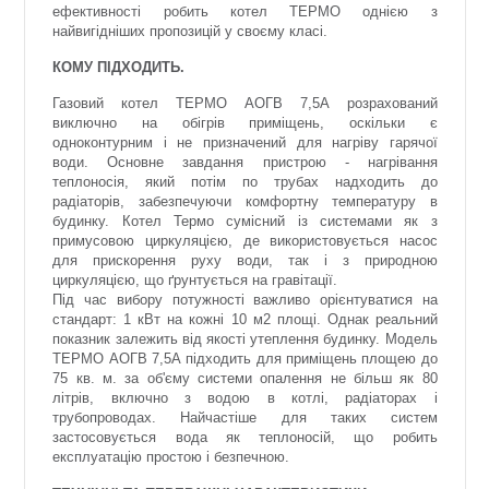
ефективності робить котел ТЕРМО однією з
найвигідніших пропозицій у своєму класі.
КОМУ ПІДХОДИТЬ.
Газовий котел ТЕРМО АОГВ 7,5А розрахований
виключно на обігрів приміщень, оскільки є
одноконтурним і не призначений для нагріву гарячої
води. Основне завдання пристрою - нагрівання
теплоносія, який потім по трубах надходить до
радіаторів, забезпечуючи комфортну температуру в
будинку. Котел Термо сумісний із системами як з
примусовою циркуляцією, де використовується насос
для прискорення руху води, так і з природною
циркуляцією, що ґрунтується на гравітації.
Під час вибору потужності важливо орієнтуватися на
стандарт: 1 кВт на кожні 10 м2 площі. Однак реальний
показник залежить від якості утеплення будинку. Модель
ТЕРМО АОГВ 7,5А підходить для приміщень площею до
75 кв. м. за об'єму системи опалення не більш як 80
літрів, включно з водою в котлі, радіаторах і
трубопроводах. Найчастіше для таких систем
застосовується вода як теплоносій, що робить
експлуатацію простою і безпечною.