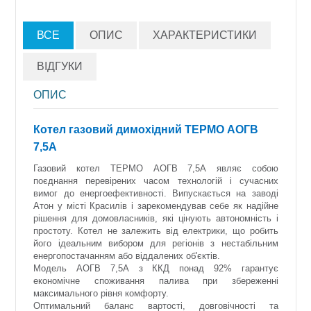
ВСЕ
ОПИС
ХАРАКТЕРИСТИКИ
ВІДГУКИ
ОПИС
Котел газовий димохідний ТЕРМО АОГВ
7,5А
Газовий котел ТЕРМО АОГВ 7,5А являє собою
поєднання перевірених часом технологій і сучасних
вимог до енергоефективності. Випускається на заводі
Атон у місті Красилів і зарекомендував себе як надійне
рішення для домовласників, які цінують автономність і
простоту. Котел не залежить від електрики, що робить
його ідеальним вибором для регіонів з нестабільним
енергопостачанням або віддалених об'єктів.
Модель АОГВ 7,5А з ККД понад 92% гарантує
економічне споживання палива при збереженні
максимального рівня комфорту.
Оптимальний баланс вартості, довговічності та