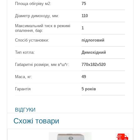
Площа обігріву м2:
75
Діаметр димоходу, мм:
110
Максимальний тиск в режимі
1
опалення, бар:
Спосіб установки:
підлоговий
Тип котла:
Димохідний
Габаритні розміри, мм в*ш*г:
770х182х520
Маса, кг:
49
Гарантія
5 років
ВІДГУКИ
Схожі товари