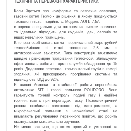
ТЕХНІЧНІ ТА ПЕРЕВАЖНІ ХАРАКТЕРИСТИКИ.
Коли йдеться про комфортне та безпечне опалення,
газовий котел Термо - це рішення, в якому поєднуються
технологічність і надійність. Модель АОГВ 7,5А
створена спеціально для автономних систем опалення
та ідеально підходить для будинків, дач, салонів та
інших невеликих приміщень.
Ключова особливість котла - вертикальний жаротрубний
теплообмінник зі сталі товщиною 2,5 мм з
антикорозійним захистом. Така конструкція забезпечує
швидке і рівномірне прогрівання теплоносія, збільшуючи
ефективність роботи і термін служби обладнання до 15
років. Додаткова перевага - горизонтальні труби в камері
згоряння, які прискорюють прогрівання системи та
підвищують ККД до 92%.
В основі безпеки та стабільної роботи європейська
автоматика SIT і газові пальники POLIDORO. Вони
гарантують точний контроль подачі газу і надійне
горіння, навіть при перепадах тиску. П'єзоелектричний
розпал позбавляє залежності від електромережі, а
мікрофакельні пальники з нержавіючої сталі не
вимагають регулювання первинного повітря, що робить
експлуатацію максимально зручною.
Не менш важливо, що котел простий в установці та