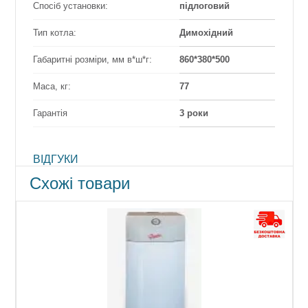
Спосіб установки:
підлоговий
Тип котла:
Димохідний
Габаритні розміри, мм в*ш*г:
860*380*500
Маса, кг:
77
Гарантія
3 роки
ВІДГУКИ
Схожі товари