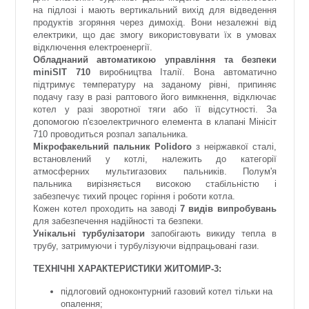
на підлозі і мають вертикальний вихід для відведення
продуктів згоряння через димохід. Вони незалежні від
електрики, що дає змогу використовувати їх в умовах
відключення електроенергії.
Обладнаний автоматикою управління та безпеки
miniSIT 710
виробництва Італії. Вона автоматично
підтримує температуру на заданому рівні, припиняє
подачу газу в разі раптового його вимкнення, відключає
котел у разі зворотної тяги або її відсутності. За
допомогою п'єзоелектричного елемента в клапані Мінісіт
710 проводиться розпал запальника.
Мікрофакельний пальник Polidoro
з неіржавкої сталі,
встановлений у котлі, належить до категорії
атмосферних мультигазових пальників. Полум'я
пальника вирізняється високою стабільністю і
забезпечує тихий процес горіння і роботи котла.
Кожен котел проходить на заводі
7 видів випробувань
для забезпечення надійності та безпеки.
Унікальні турбулізатори
запобігають викиду тепла в
трубу, затримуючи і турбулізуючи відпрацьовані гази.
ТЕХНІЧНІ ХАРАКТЕРИСТИКИ ЖИТОМИР-3:
підлоговий одноконтурний газовий котел тільки на
опалення;