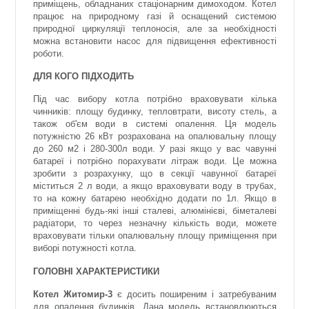
приміщень, обладнаних стаціонарним димоходом. Котел
працює на природному газі й оснащений системою
природної циркуляції теплоносія, але за необхідності
можна встановити насос для підвищення ефективності
роботи.
ДЛЯ КОГО ПІДХОДИТЬ
Під час вибору котла потрібно враховувати кілька
чинників: площу будинку, тепловтрати, висоту стель, а
також об'єм води в системі опалення. Ця модель
потужністю 26 кВт розрахована на опалювальну площу
до 260 м2 і 280-300л води. У разі якщо у вас чавунні
батареї і потрібно порахувати літраж води. Це можна
зробити з розрахунку, що в секції чавунної батареї
міститься 2 л води, а якщо враховувати воду в трубах,
то на кожну батарею необхідно додати по 1л. Якщо в
приміщенні будь-які інші сталеві, алюмінієві, біметалеві
радіатори, то через незначну кількість води, можете
враховувати тільки опалювальну площу приміщення при
виборі потужності котла.
ГОЛОВНІ ХАРАКТЕРИСТИКИ
Котел Житомир-3
є досить поширеним і затребуваним
для опалення будинків. Дана модель встановлюються