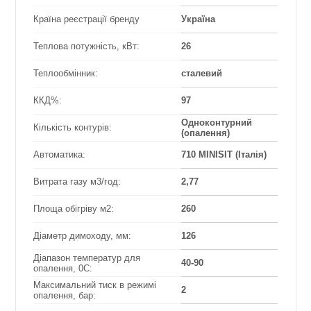
Країна реєстрації бренду
Україна
Теплова потужність, кВт:
26
Теплообмінник:
сталевий
ККД%:
97
Одноконтурний
Кількість контурів:
(опалення)
Автоматика:
710 MINISIT (Італія)
Витрата газу м3/год:
2,77
Площа обігріву м2:
260
Діаметр димоходу, мм:
126
Діапазон температур для
40-90
опалення, 0С:
Максимальний тиск в режимі
2
опалення, бар: