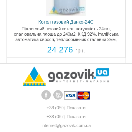
Котел газовий ATEM Житомир-3 КС-Г-02
задній димохід, одноконтурний
ь 24квт,
 італійська
Газовий котел, без контуру гарячого водопоста
алевий 3мм,
потужність 26кВт, площа опалювальна до 26
ніверсальне
димохід виведений ззаду. Турбулізатори і
но...
збільшеною робочою поверхнею, регульов
25 541
заслінка в газоході,...
грн.
+38 (0
5
0)
Показати
+38 (0
6
7)
Показати
internet@gazovik.com.ua