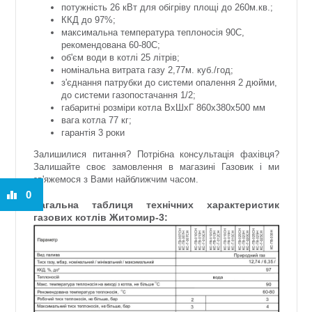
потужність 26 кВт для обігріву площі до 260м.кв.;
ККД до 97%;
максимальна температура теплоносія 90С,
рекомендована 60-80С;
об'єм води в котлі 25 літрів;
номінальна витрата газу 2,77м. куб./год;
з'єднання патрубки до системи опалення 2 дюйми,
до системи газопостачання 1/2;
габаритні розміри котла ВхШхГ 860х380х500 мм
вага котла 77 кг;
гарантія 3 роки
Залишилися питання? Потрібна консультація фахівця?
Залишайте своє замовлення в магазині Газовик і ми
зв'яжемося з Вами найближчим часом.
0
Загальна таблиця технічних характеристик
газових котлів Житомир-3: