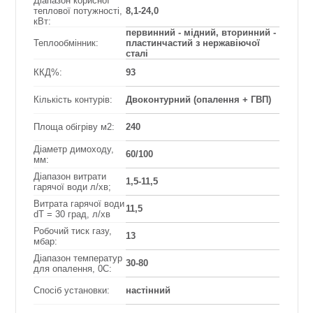
Діапазон корисної
теплової потужності,
8,1-24,0
кВт:
первинний - мідний, вторинний -
Теплообмінник:
пластинчастий з нержавіючої
сталі
ККД%:
93
Кількість контурів:
Двоконтурний (опалення + ГВП)
Площа обігріву м2:
240
Діаметр димоходу,
60/100
мм:
Діапазон витрати
1,5-11,5
гарячої води л/хв;
Витрата гарячої води
11,5
dT = 30 град, л/хв
Робочий тиск газу,
13
мбар:
Діапазон температур
30-80
для опалення, 0С:
Спосіб установки:
настінний