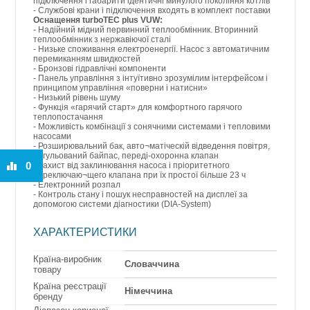
підключення і габарити ідентичні минулого покоління котлів
- Службові крани і підключення входять в комплект поставки
Оснащення turboTEC plus VUW:
- Надійний мідний первинний теплообмінник. Вторинний
теплообмінник з нержавіючої сталі
- Низьке споживання електроенергії. Насос з автоматичним
перемиканням швидкостей
- Бронзові гідравлічні компоненти
- Панель управління з інтуїтивно зрозумілим інтерфейсом і
принципом управління «поверни і натисни»
- Низький рівень шуму
- Функція «гарячий старт» для комфортного гарячого
теплопостачання
- Можливість комбінації з сонячними системами і тепловими
насосами
- Розширювальний бак, авто¬матіческій відведення повітря,
регульований байпас, переді-охоронна клапан
0
- Захист від заклинювання насоса і пріоритетного
переключаю¬щего клапана при їх простої більше 23 ч
- Електронний розпал
- Контроль стану і пошук несправностей на дисплеї за
допомогою системи діагностики (DIA-System)
ХАРАКТЕРИСТИКИ
Країна-виробник
Словаччина
товару
Країна реєстрації
Німеччина
бренду