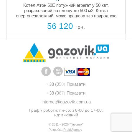
Котел Атон 50Е потужний агрегат у 50 квт,
й
розрахований на площу до 500 м2. Котел
енергонезалежний, може працювати з природною
циркуляцією теплоносія (під ухилом). ККД котла
56 120
становить 90%.
грн.
+38 (0
5
0)
Показати
+38 (0
6
7)
Показати
internet@gazovik.com.ua
Графік роботи: пн-сб: з 8-00 до 17-00;
нд: вихідний
© 2011 - 2026 "Газовик"
Розробка
Praid Agency