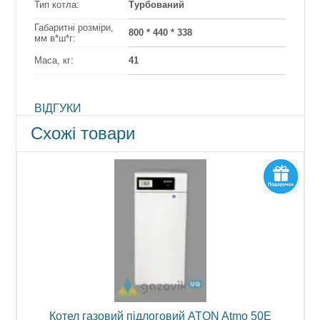
Тип котла:
Турбований
Габаритні розміри,
800 * 440 * 338
мм в*ш*г:
Маса, кг:
41
ВІДГУКИ
Схожі товари
Котел газовий підлоговий ATON Atmo 50Е