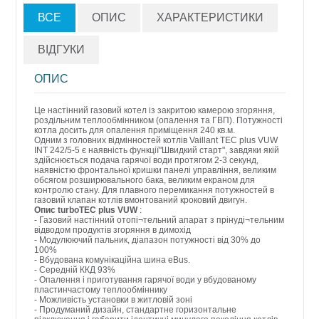
ВСЕ
ОПИС
ХАРАКТЕРИСТИКИ
ВІДГУКИ
ОПИС
Це настінний газовий котел із закритою камерою згоряння,
роздільним теплообмінником (опалення та ГВП). Потужності
котла досить для опалення приміщення 240 кв.м.
Одним з головних відмінностей котлів Vaillant TEC plus VUW
INT 242/5-5 є наявність функції"Швидкий старт", завдяки якій
здійснюється подача гарячої води протягом 2-3 секунд,
наявністю фронтальної кришки панелі управління, великим
обсягом розширювального бака, великим екраном для
контролю стану. Для плавного перемикання потужностей в
газовий клапан котлів вмонтований кроковий двигун.
Опис turboTEC plus VUW
:
- Газовий настінний отопі¬тельний апарат з прінуді¬тельним
відводом продуктів згоряння в димохід
- Модулюючий пальник, діапазон потужності від 30% до
100%
- Вбудована комунікаційна шина eBus.
- Середній ККД 93%
- Опалення і приготування гарячої води у вбудованому
пластинчастому теплообміннику
- Можливість установки в житловій зоні
- Продуманий дизайн, стандартне горизонтальне