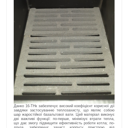
Данко 16-ТНк забезпечує високий коефіцієнт корисної дії
завдяки застосуванню теплозахисту, що являє собою
шар жаростійкої базальтової вати. Цей матеріал виконує
дві важливі функції: по-перше, мінімізує втрати тепла,
що дає змогу підвищити ефективність роботи котла; по-
друге, забезпечує захист корпусу пристрою від