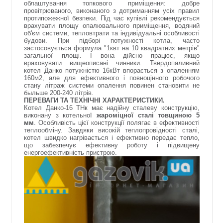
облаштування топкового приміщення: добре
провітрюваного, виконаного з дотриманням усіх правил
протипожежної безпеки. Під час купівлі рекомендується
врахувати площу опалювального приміщення, водяний
об'єм системи, тепловтрати та індивідуальні особливості
будови. При підборі потужності котла, часто
застосовується формула "1квт на 10 квадратних метрів"
загальної площі. І вона дійсно працює, якщо
враховувати вищеописані чинники. Твердопаливний
котел Данко потужністю 16кВт впорається з опаленням
160м2, але для ефективного і повноцінного робочого
стану літраж системи опалення повинен становити не
быльше 200-240 літрів.
ПЕРЕВАГИ ТА ТЕХНІЧНІ ХАРАКТЕРИСТИКИ.
Котел Данко-16 ТНк має надійну сталеву конструкцію,
виконану з котельної
жароміцної сталі товщиною 5
мм
. Особливість цієї конструкції полягає в ефективності
теплообміну. Завдяки високій теплопровідності сталі,
котел швидко нагрівається і ефективно передає тепло,
що забезпечує ефективну роботу і підвищену
енергоефективність пристрою.