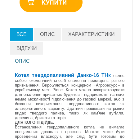
ВСЕ
ОПИС
ХАРАКТЕРИСТИКИ
ВІДГУКИ
ОПИС
Котел твердопаливний Данко-16 ТНк
являє
собою екологічний спосіб опалення приміщень різного
призначення. Виробляється концерном «Агроресурс» в
українському місті Рівне. Котел можна використовувати
для опалення приватних будинків і підприємств, на яких
немає можливості підключення до газової мережі, або э
бажання використання твердопаливного котла як
альтернативного варіанту. Здатний працювати на різних
видах твердого палива, таких як кам'яне вугілля,
деревина, брикети та торф.
ДЛЯ КОГО ПІДІЙДЕ.
Встановлення твердопаливного котла не вимагає
спеціальних дозволів і проєктів. Монтаж може бути
проведений власноруч, але слід бути готовим до