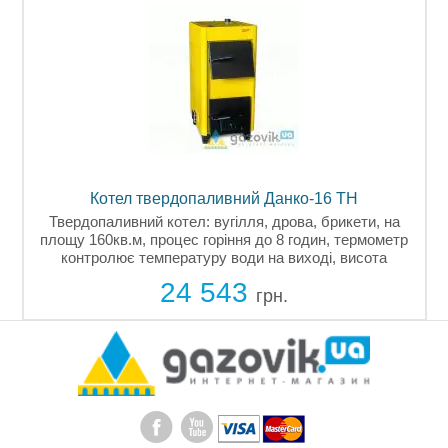
Котел твердопаливний Маяк АОТ-16 STANDARD
Котел твердопаливний Маяк, потужність 16квт,
р
опалювальна площа 160кв.м., ефективний сталевий
теплообмінник, об'єм топки 48,5 л, чавунні колосники,
й
розрахований на 6-8 годин горіння, паливо: вугілля,
22 614
брикети, дрова, шибер...
грн.