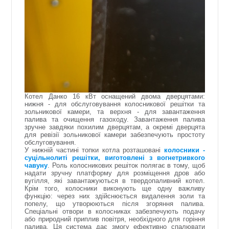
Котел Данко 16 кВт оснащений двома дверцятами:
нижня - для обслуговування колосникової решітки та
зольникової камери, та верхня - для завантаження
палива та очищення газоходу. Завантаження палива
зручне завдяки похилим дверцятам, а окремі дверцята
для ревізії зольникової камери забезпечують простоту
обслуговування.
У нижній частині топки котла розташовані
колосники -
суцільнолиті решітки, виготовлені з вогнетривкого
чавуну
. Роль колосникових решіток полягає в тому, щоб
надати зручну платформу для розміщення дров або
вугілля, які завантажуються в твердопаливний котел.
Крім того, колосники виконують ще одну важливу
функцію: через них здійснюється видалення золи та
попелу, що утворюються після згоряння палива.
Спеціальні отвори в колосниках забезпечують подачу
або природний приплив повітря, необхідного для горіння
палива. Ця система дає змогу ефективно спалювати