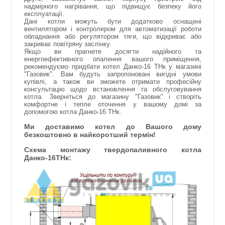
надмірного нагрівання, що підвищує безпеку його
експлуатації.
Дані котли можуть бути додатково оснащені
вентилятором і контролером для автоматизації роботи
обладнання або регулятором тяги, що відкриває або
закриває повітряну заслінку.
Якщо ви прагнете досягти надійного та
енергоефективного опалення вашого приміщення,
рекомендуємо придбати котел Данко-16 ТНк у магазині
"Газовик". Вам будуть запропоновані вигідні умови
купівлі, а також ви зможете отримати професійну
консультацію щодо встановлення та обслуговування
котла. Зверніться до магазину "Газовик" і створіть
комфортне і тепле оточення у вашому домі за
допомогою котла Данко-16 ТНк.
Ми доставимо котел до Вашого дому
безкоштовно в найкоротший термін!
Схема монтажу твердопаливного котла
Данко-16ТНк: