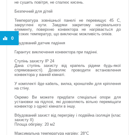
не сушить повітря, не спалює кисень.
Безпечний для дітей
Температура зовнішньої панелі не перевищує 45 С,
закруглені кути. Завдяки закритому нагрівального
елементу, поверхню конвектора не нагрівається до
високих температур, що виключає можливість опіків.
0
Вбудований датчик падіння
Гарантує виключення конвектора при падінні.
Ступінь захисту IP 24
Дана ступінь захисту від крапель рідини будь-якої
спрямованості). Дозволяє проводити встановлення
конвектора у ванній кімнаті.
У комплекті йде кабель, вилка, кронштейн для кріплення
на стіну.
Окремо Ви можете придбати спеціальні опори для
установки на підлозі, які дозволяють вільно переміщати
конвектор з однієї кімнати в іншу.
Вбудований захист від перегріву і подвійна ізоляція (клас
захисту II)
Площа обігріву: 20 м2
Максимальна температура нагріву: 28°C