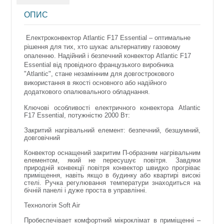
ОПИС
Електроконвектор Atlantic F17 Essential – оптимальне
рішення для тих, хто шукає альтернативу газовому
опаленню. Надійний і безпечний конвектор Atlantic F17
Essential від провідного французького виробника
"Atlantic", стане незамінним для довгострокового
використання в якості основного або надійного
додаткового опалювального обладнання.
Ключові особливості електричного конвектора Atlantic
F17 Essential, потужністю 2000 Вт:
Закритий нагрівальний елемент: безпечний, безшумний,
довговічний
Конвектор оснащений закритим П-образним нагрівальним
елементом, який не пересушує повітря. Завдяки
природній конвекції повітря конвектор швидко прогріває
приміщення, навіть якщо в будинку або квартирі високі
стелі. Ручка регулювання температури знаходиться на
бічній панелі і дуже проста в управлінні.
Технологія Soft Air
Пробеспечівает комфортний мікроклімат в приміщенні –