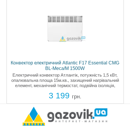
-
Конвектор електричний Atlantic F17 Essential CMG
BL-Meca/M 1500W
Електричний конвектор Атлантік, потужність 1,5 кВт,
опалювальна площа 15м.кв., захищений нагрівальний
елемент, механічний термостат, подвійна ізоляція,
комплектується штепсельною вилкою, вага 4,4 кг,
3 199
гарантія 2 роки,...
грн.