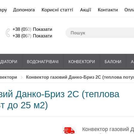
ару
Допомога
Корисні статті
Акції
Контакти
Опл
+38 (0
5
0)
Показати
+38 (0
6
7)
Показати
АДІАТОРИ
ВОДОНАГРІВАЧІ
КОНВЕКТОРИ
БАЛОНИ
А
нвектори
Конвектор газовий Данко-Бриз 2С (теплова потуж
вий Данко-Бриз 2С (теплова
т до 25 м2)
Конвектор газовий 