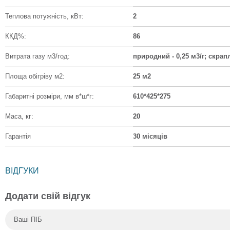
Теплова потужність, кВт:
2
ККД%:
86
Витрата газу м3/год:
природний - 0,25 м3/г; скрапл
Площа обігріву м2:
25 м2
Габаритні розміри, мм в*ш*г:
610*425*275
Маса, кг:
20
Гарантія
30 місяців
ВІДГУКИ
Додати свій відгук