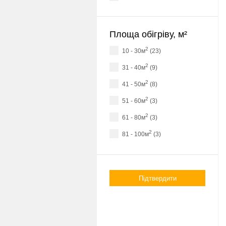
Площа обігріву, м²
2
10 - 30м
(23)
2
31 - 40м
(9)
2
41 - 50м
(8)
2
51 - 60м
(3)
2
61 - 80м
(3)
2
81 - 100м
(3)
Підтвердити