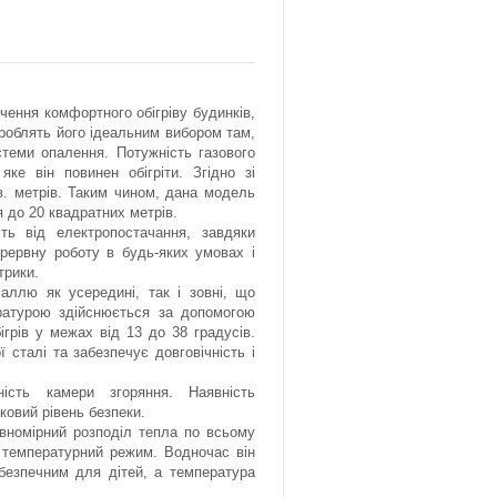
чення комфортного обігріву будинків,
и роблять його ідеальним вибором там,
стеми опалення. Потужність газового
ке він повинен обігріти. Згідно зі
в. метрів. Таким чином, дана модель
 до 20 квадратних метрів.
ть від електропостачання, завдяки
рервну роботу в будь-яких умовах і
трики.
аллю як усередині, так і зовні, що
ературою здійснюється за допомогою
ігрів у межах від 13 до 38 градусів.
 сталі та забезпечує довговічність і
ість камери згоряння. Наявність
ковий рівень безпеки.
івномірний розподіл тепла по всьому
 температурний режим. Водночас він
 безпечним для дітей, а температура