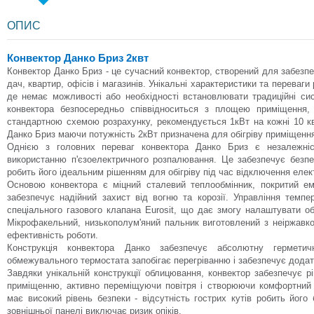
ОПИС
Конвектор Данко Бриз 2квт
Конвектор Данко Бриз - це сучасний конвектор, створений для забезпе
дач, квартир, офісів і магазинів. Унікальні характеристики та переваг
де немає можливості або необхідності встановлювати традиційні си
конвектора безпосередньо співвідноситься з площею приміщення, я
стандартною схемою розрахунку, рекомендується 1кВт на кожні 10 к
Данко Бриз маючи потужність 2кВт призначена для обігріву приміщення
Однією з головних переваг конвектора Данко Бриз є незалежніс
використанню п'єзоелектричного розпалювання. Це забезпечує безпе
робить його ідеальним рішенням для обігріву під час відключення елек
Основою конвектора є міцний сталевий теплообмінник, покритий ем
забезпечує надійний захист від вогню та корозії. Управління темп
спеціального газового клапана Eurosit, що дає змогу налаштувати об
Мікрофакельний, низькополум'яний пальник виготовлений з неіржавкої
ефективність роботи.
Конструкція конвектора Данко забезпечує абсолютну герметичн
обмежувального термостата запобігає перегріванню і забезпечує додат
Завдяки унікальній конструкції облицювання, конвектор забезпечує р
приміщенню, активно переміщуючи повітря і створюючи комфортний
має високий рівень безпеки - відсутність гострих кутів робить його
зовнішньої панелі виключає ризик опіків.