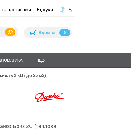
ата частинами
Відгуки
Рус
0
ВТОМАТИКА
ЩЕ
ПЛИТИ КУХОННІ
ГАЗО
ність 2 кВт до 25 м2)
Данко-Бриз 2С (теплова