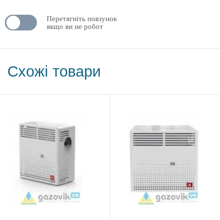
Перетягніть повзунок
N
OFF
якщо ви не робот
Схожі товари