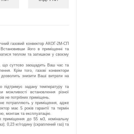
ручний газовий конвектор АКОГ-2М-СП
 Встановивши його в приміщенні та
ватися теплом та затишком у своєму
на, що суттєво заощадить Ваш час та
ення. Крім того, газові конвектори
 дозволить знизити Ваші витрати на
но підтримує задану температуру та
ки можливості встановлення різної
рів не потрібних приміщень.
я не потрапляють у приміщення, адже
ктор має 5 років гарантії та термін
лю, монтаж та експлуатацію.
го приміщення до 55 м3, номінальну
з); 0,23 кг/годину (скраплений газ) та