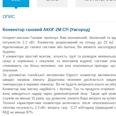
ОПИС
Конвектор газовий АКОГ-2М СП (Ужгород)
І
нтернет-магазин Газовик пропонує Вам економічний, безпечний та з
потужністю 2,3 кВт. Конвектор розрахований на площу до 23 м2.
підключивши до газової системи або балона, Ви зможете насолоджу
будинку.
У конвектора простий монтаж, кількість труб та розводок мінімаль
гроші в порівнянні з покупкою та монтажем водяної системи опал
споживають газ більш економно, ніж інші опалювальні прилади, що
опалення.
За допомогою італійської автоматики Євросіт конвектор автоматич
швидко нагріває кімнату. Додаткова економія досягається завдя
температури в окремих кімнатах. Ви не будете витрачати кошти на обіг
Конвектор має високу надійність і безпеку. Газ та продукти згорянн
вони виводяться надвір через димоповітряний блок. Також цей конве
служби не менше 15 років, що дозволяє знизити Ваші витрати на купів
Технічні характеристики конвектора включають обсяг опалювально
теплову потужність 2,3 кВт, витрату газу - 0,27 м3/годину (природний га
ККД не менше 87%.