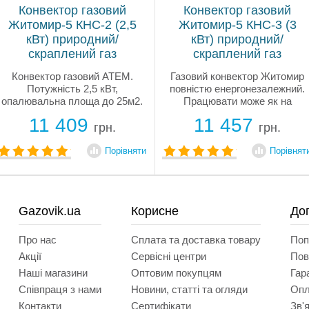
Конвектор газовий
Конвектор газовий
Житомир-5 КНС-2 (2,5
Житомир-5 КНС-3 (3
кВт) природний/
кВт) природний/
скраплений газ
скраплений газ
Конвектор газовий АТЕМ.
Газовий конвектор Житомир
Потужність 2,5 кВт,
повністю енергонезалежний.
опалювальна площа до 25м2.
Працювати може як на
Газовий конвектор має
природному, так і зрідженому
11 409
11 457
закриту камеру згоряння –
газі. Усі продукти згоряння
грн.
грн.
приплив повітря та вихід
через трубу виводяться на
продуктів згоряння
двір. Сопла та жиклери для
Порівняти
Порівнят
відбуватиметься через
переналаштування на...
коаксіальну трубу.
Конвектор...
Gazovik.ua
Корисне
До
Про нас
Сплата та доставка товару
Поп
Акції
Сервісні центри
Пов
Наші магазини
Оптовим покупцям
Гар
Співпраця з нами
Новини, статті та огляди
Опл
Контакти
Сертифікати
Зв'