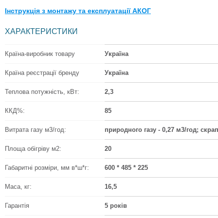
Інструкція з монтажу та експлуатації АКОГ
ХАРАКТЕРИСТИКИ
Країна-виробник товару
Україна
Країна реєстрації бренду
Україна
Теплова потужність, кВт:
2,3
ККД%:
85
Витрата газу м3/год:
природного газу - 0,27 м3/год; скрапл
Площа обігріву м2:
20
Габаритні розміри, мм в*ш*г:
600 * 485 * 225
Маса, кг:
16,5
Гарантія
5 років