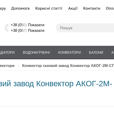
ару
Допомога
Корисні статті
Акції
Контакти
Опл
+38 (0
5
0)
Показати
+38 (0
6
7)
Показати
АДІАТОРИ
ВОДОНАГРІВАЧІ
КОНВЕКТОРИ
БАЛОНИ
А
нвектори
Конвектор газовий завод Конвектор АКОГ-2М-С
вий завод Конвектор АКОГ-2М-