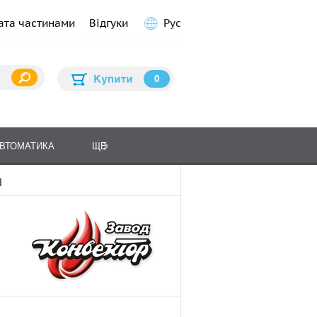
ата частинами
Відгуки
Рус
0
ВТОМАТИКА
ЩЕ
ПЛИТИ КУХОННІ
ГАЗО
П