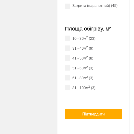
Закрита (парапетний) (45)
Площа обігріву, м²
2
10 - 30м
(23)
2
31 - 40м
(9)
2
41 - 50м
(8)
2
51 - 60м
(3)
2
61 - 80м
(3)
2
81 - 100м
(3)
Підтвердити