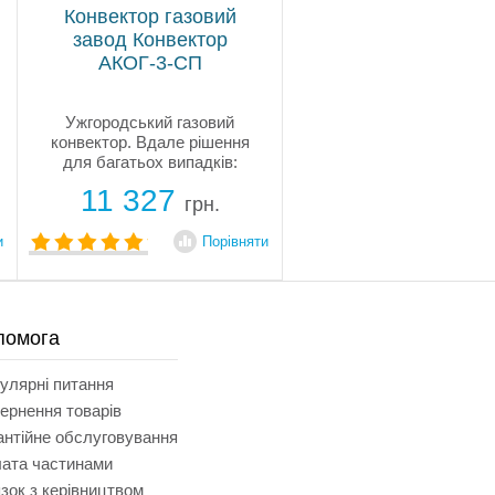
Конвектор газовий
завод Конвектор
АКОГ-3-СП
Ужгородський газовий
конвектор. Вдале рішення
для багатьох випадків:
повністю енергонезалежний,
11 327
працює на природному або
грн.
зрідженому газі, простий у
монтажі. Потужність 3кВт,
и
Порівняти
площа опалювальна до 30м2.
Труба для...
помога
улярні питання
ернення товарів
антійне обслуговування
ата частинами
язок з керівництвом