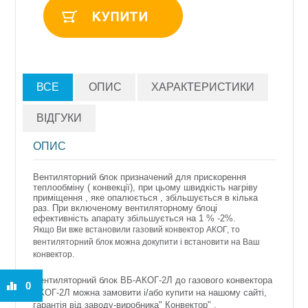
ВСЕ
ОПИС
ХАРАКТЕРИСТИКИ
ВІДГУКИ
ОПИС
Вентиляторний
блок
призначений
для прискорення
теплообміну
(
конвекції),
при
цьому швидкість
нагріву
приміщення
,
яке
опалюється
,
збільшується
в кілька
раз.
При
включеному
вентиляторному
блоці
ефективність
апарату
збільшується
на 1
% -2%.
Якщо Ви вже встановили газовий конвектор АКОГ, то
вентиляторний блок можна докупити і встановити на Ваш
конвектор.
Вентиляторний блок ВБ-АКОГ-2Л до газового конвектора
0
АКОГ-2Л можна замовити і/або купити на нашому сайті,
гарантія від заводу-виробника" Конвектор" .