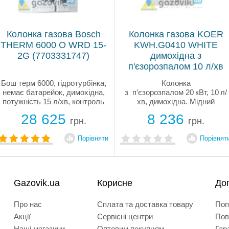
Колонка газова Bosch
Колонка газова KOER
THERM 6000 О WRD 15-
KWH.G0410 WHITE
2G (7703331747)
димохідна з
п'єзорозпалом 10 л/хв
(колір білий) (KR5663)
Бош терм 6000, гідротурбінка,
Колонка
немає батарейок, димохідна,
з п’єзорозпалом 20 кВт, 10 л/
потужність 15 л/хв, контроль
хв, димохідна. Мідний
заданої температури води на
теплообмінник Oxygen Free,
28 625
8 236
виході.
датчик захисту від перегріву.
грн.
грн.
Модель — KOER KWH.G0410
WHITE.
Порівняти
Порівнят
Gazovik.ua
Корисне
До
Про нас
Сплата та доставка товару
Поп
Акції
Сервісні центри
Пов
Наші магазини
Оптовим покупцям
Гар