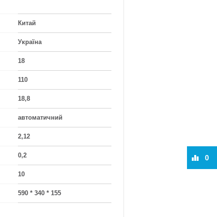
Китай
Україна
18
110
18,8
автоматичний
2,12
0,2
0
10
590 * 340 * 155