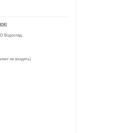
ОК!
CD Водоспад.
плект не входять)