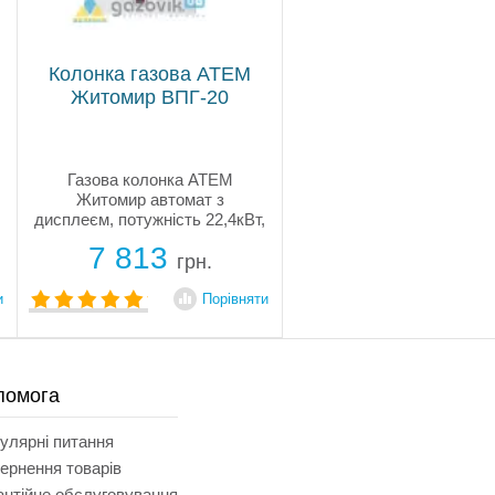
Колонка газова АТЕМ
Житомир ВПГ-20
Газова колонка АТЕМ
Житомир автомат з
дисплеєм, потужність 22,4кВт,
енергонезалежна, датчик
7 813
полум'я, контроль тяги,
грн.
захист від перегріву,
проточний газовий
и
Порівняти
водонагрівач працює при
низькому тиску води. Купити
газову...
помога
улярні питання
ернення товарів
антійне обслуговування