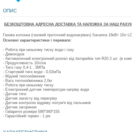
ОПИС
БЕЗКОШТОВНА АДРЕСНА ДОСТАВКА ТА НАЛОЖКА ЗА НАШ РАХУН
Газова колонка (газовий проточний водонагрівач) Savanna 18кВт 10л L
Основні характеристики і переваги: ​​
- Робота при низькому тиску води і газу
- Димохідна
- Автоматичний електронний розпал від батарейок тип R20 2 шт. (в ком
- Продуктивність 10л/хв
- Тиск газу 0,4-1 , 3МПа
- Стартовий тиск води - 0,02мПа
- Мідний теплообмінник
- Вага теплообмінника 2,0кг
- Робота при низькому тиску
- Електронний датчик температури нагріву води
- Датчик тяги
- Датчик захисту від перегріву
- Датчик контролю відриву полум'я від пальників
- Датчик загоряння
- Габаритні розміри 590*340*155
- Гарантійний термін - 1 рік