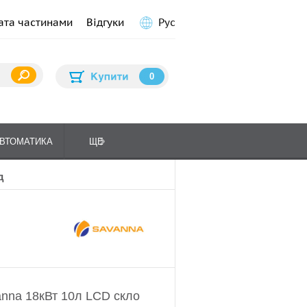
ата частинами
Відгуки
Рус
0
ВТОМАТИКА
ЩЕ
ПЛИТИ КУХОННІ
ГАЗО
д
anna 18кВт 10л LCD скло