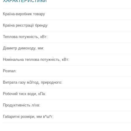
ХАРАКТЕРИСТИКИ
Країна-виробник товару
Країна реєстрації бренду
Теплова потужність, кВт:
Діаметр димоходу, мм:
Номінальна теплова потужність, кВт:
Розпал:
Витрата газу м3/год, природного:
Робочий тиск води, кПа:
Продуктивність л/хв:
Габаритні розміри, мм в*ш*г: