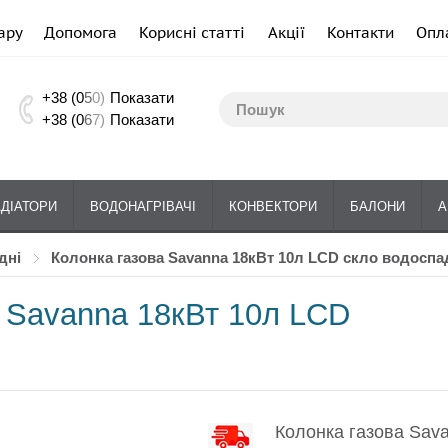
ару
Допомога
Корисні статті
Акції
Контакти
Опл
+38 (0
5
0)
Показати
+38 (0
6
7)
Показати
АДІАТОРИ
ВОДОНАГРІВАЧІ
КОНВЕКТОРИ
БАЛОНИ
А
дні
Колонка газова Savanna 18кВт 10л LCD скло водоспа
а Savanna 18кВт 10л LCD
Колонка газова Sav