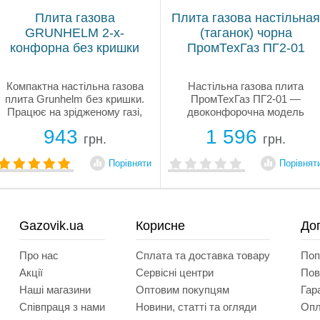
Плита газова
Плита газова настільная
GRUNHELM 2-х-
(таганок) чорна
конфорна без кришки
ПромТехГаз ПГ2-01
Компактна настільна газова
Настільна газова плита
плита Grunhelm без кришки.
ПромТехГаз ПГ2-01 —
Працює на зрідженому газі,
двоконфорочна модель
корпус металік, 2 конфорки,
українського виробництва з
943
1 596
надійна та зручна у
потужністю 2,4 кВт і 1,7 кВт.
грн.
грн.
використанні. Гарантія 2 роки.
Працює як від балонного, так
і від природного газу
Порівняти
Порівнят
(потрібна заміна жиклерів).
Має міцний...
Gazovik.ua
Корисне
До
Про нас
Сплата та доставка товару
Поп
Акції
Сервісні центри
Пов
Наші магазини
Оптовим покупцям
Гар
Співпраця з нами
Новини, статті та огляди
Опл