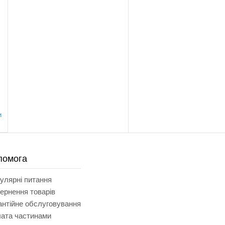
и
помога
улярні питання
ернення товарів
антійне обслуговування
ата частинами