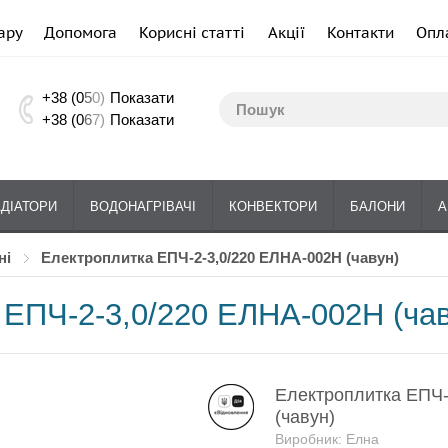
ару
Допомога
Корисні статті
Акції
Контакти
Опл
+38 (0
5
0)
Показати
+38 (0
6
7)
Показати
АДІАТОРИ
ВОДОНАГРІВАЧІ
КОНВЕКТОРИ
БАЛОНИ
А
ні
Електроплитка ЕПЧ-2-3,0/220 ЕЛНА-002Н (чавун)
 ЕПЧ-2-3,0/220 ЕЛНА-002Н (чав
Електроплитка ЕПЧ-
(чавун)
Виробник: Елна