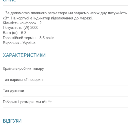
За допомогою плавного регулятора ми задаємо необхідну потужність н
кВт. На корпусі є індикатор підключення до мережі.
Кількість конфорок
2
Потужність (W)
3000
Вага (кг)
6.3
Гарантійний термін
3,5 років
Виробник - Україна
ХАРАКТЕРИСТИКИ
Країна-виробник товару
Тип варильної поверхні:
Тип духовки:
Габаритні розміри, мм в*ш*г:
ВІДГУКИ