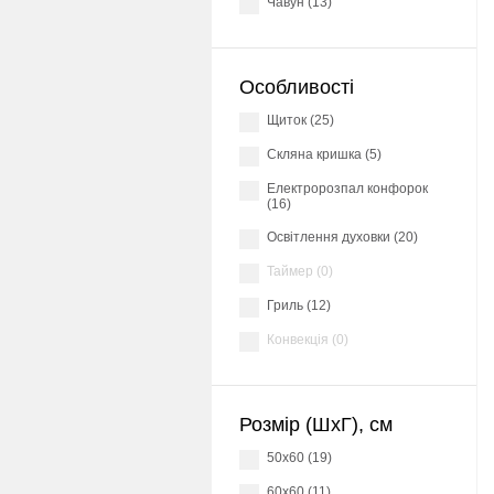
Чавун (13)
Особливості
Щиток (25)
Скляна кришка (5)
Електророзпал конфорок
(16)
Освітлення духовки (20)
Таймер (0)
Гриль (12)
Конвекція (0)
Розмір (ШхГ), см
50x60 (19)
60x60 (11)