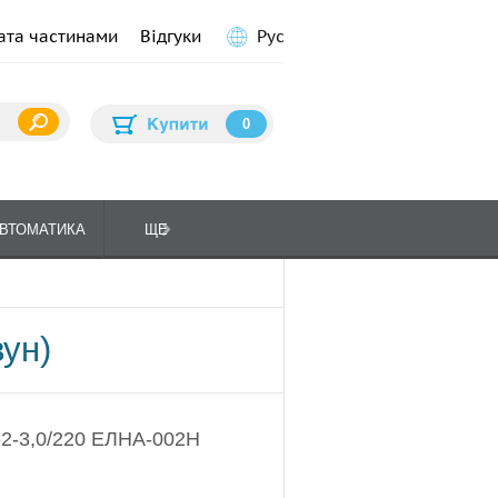
ата частинами
Відгуки
Рус
0
ВТОМАТИКА
ЩЕ
ПЛИТИ КУХОННІ
ГАЗО
ун)
2-3,0/220 ЕЛНА-002Н