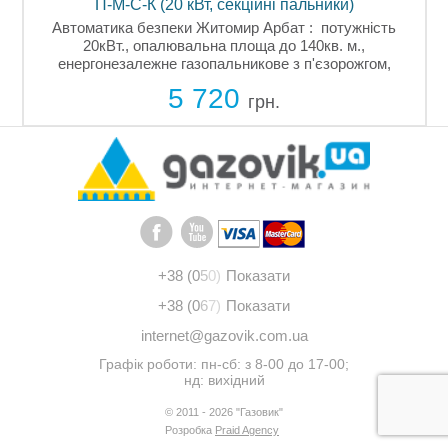
П-М-С-К (20 кВт, секційні пальники)
Автоматика безпеки Житомир Арбат : потужність
20кВт., опалювальна площа до 140кв. м.,
енергонезалежне газопальникове з п'єзорожгом,
автоматика Evrosit 630 Італія, мікрофакель ний
5 720
килимовий секційний пальник ....
грн.
+38 (0
5
0)
Показати
+38 (0
6
7)
Показати
internet@gazovik.com.ua
Графік роботи: пн-сб: з 8-00 до 17-00;
нд: вихідний
© 2011 - 2026 "Газовик"
Розробка
Praid Agency