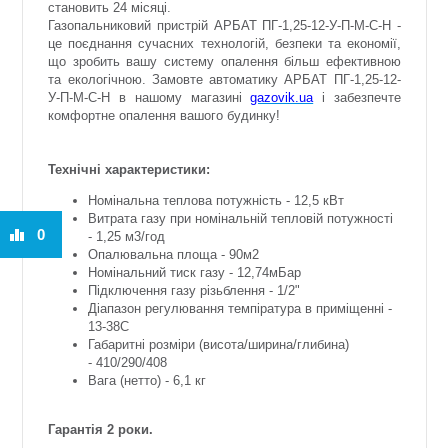
становить 24 місяці.
Газопальниковий пристрій АРБАТ ПГ-1,25-12-У-П-М-С-Н -
це поєднання сучасних технологій, безпеки та економії,
що зробить вашу систему опалення більш ефективною
та екологічною. Замовте автоматику АРБАТ ПГ-1,25-12-
У-П-М-С-Н в нашому магазині
gazovik.ua
і забезпечте
комфортне опалення вашого будинку!
Технічні характеристики:
Номінальна теплова потужність - 12,5 кВт
Витрата газу при номінальній тепловій потужності
0
- 1,25 м3/год
Опалювальна площа - 90м2
Номінальний тиск газу - 12,74мБар
Підключення газу різьблення - 1/2"
Діапазон регулювання темпіратура в приміщенні -
13-38С
Габаритні розміри (висота/ширина/глибина)
-
410/290/408
Вага (нетто) - 6,1 кг
Гарантія 2 роки.