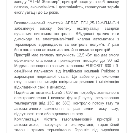
заводу "АТЕМ Житомир", пристрій поєднує в собі високу
безпеку, економічність і довговічність, гарантуючи термін
експлуатації до 15 років.
Газопальниковий пристрій АРБАТ ПГ-1,25-12-У-П-М-С-Н
забезпечує високу безпеку експлуатації завдяки
сучасним системам контролю. Вбудовані датчик тяги
димоходу та електромагнітний клапан автоматики з
термопарою відповідають за контроль полум'я. У разі
його загасання автоматика негайно вимикає пристрій.
Пристрій має теплову потужність 12,5 кВт, що дає змогу
ефективно опалювати приміщення площею до 90 м2
Модель оснащено газовим клапаном EUROSIT 630 і 9-
секційним пальником від італійської компанії Polidoro з
жароміцної неіржавкої сталі. Це забезпечує економію
газу, зниження викидів шкідливих речовин і мінімізацію
відкладення сажі в димоході.
Надійна автоматика EuroSit 630 не потребує зовнішнього
електроживлення і виконує функції пуску, регулювання
температури (від 13C до 38C), контролю потоку газу та
автоматичного вимкнення в разі зміни тиску газу,
відсутності тяги або відключення газу.
Комплектація містить газопальниковий пристрій з
автоматикою, інструкцію з експлуатації, гарантійний
талон і тримач термобалона. Гарантія від виробника