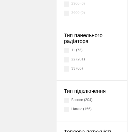
2300 (0)
2600 (0)
Тип панельного
радіатора
11 (73)
22 (201)
33 (66)
Тип підключення
Бокове (204)
Нижнє (156)
Теплова потужність