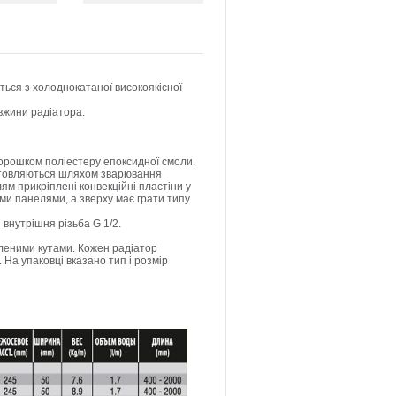
ься з холоднокатаної високоякісної
овжини радіатора.
орошком поліестеру епоксидної смоли.
готовляються шляхом зварювання
м прикріплені конвекційні плаcтіни у
ми панелями, а зверху має грати типу
нутрішня різьба G 1/2.
іпленими кутами. Кожен радіатор
 На упаковці вказано тип і розмір