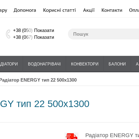
ару
Допомога
Корисні статті
Акції
Контакти
Опл
+38 (0
5
0)
Показати
+38 (0
6
7)
Показати
АДІАТОРИ
ВОДОНАГРІВАЧІ
КОНВЕКТОРИ
БАЛОНИ
А
Радіатор ENERGY тип 22 500x1300
GY тип 22 500x1300
Радіатор ENERGY ти