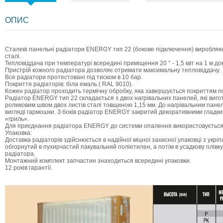
ОПИС
Сталеві панельні радіатори ENERGY тип 22 (бокове підключення) виробляют
сталі.
Тепловіддача при температурі всередині приміщення 20 ° - 1,5 квт на 1 м д
Пристрій кожного радіатора дозволяє отримати максимальну тепловіддачу.
Все радіатори протестовані під тиском в 10 бар.
Покриття радіаторів: біла емаль (
RAL
9010).
Кожен радіатор проходить термічну обробку, яка завершується покриттям п
Радіатор ENERGY тип 22 складається з двох нагрівальних панелей, які ви
роликовим швом двох листів сталі товщиною 1,15 мм. До нагрівальним панеля
вигляді гармошки. З боків радіатор ENERGY закритий декоративними гладки
«гриль».
Для приєднання радіатора ENERGY до системи опалення використовується в
Упаковка:
Доставка радіаторів здійснюється в надійної міцної захисної упаковці з укр
обгорнутий в пухирчастий пакувальний поліетилен, а потім в усадкову плівку.
радіатора.
Монтажний комплект запчастин знаходиться всередині упаковки.
12 років гарантії.