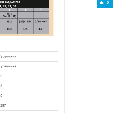
0
Туреччина
Туреччина
19
22
10
2387