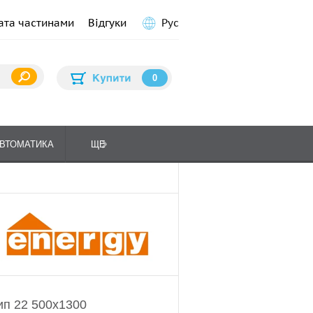
ата частинами
Відгуки
Рус
0
ВТОМАТИКА
ЩЕ
ПЛИТИ КУХОННІ
ГАЗО
п 22 500x1300