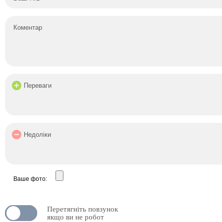
Ваше фото:
Перетягніть повзунок
N
OFF
якщо ви не робот