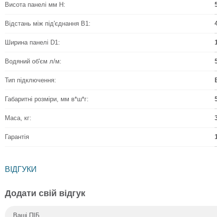
Висота панелі мм Н:
Відстань між під'єднання B1:
Ширина панелі D1:
Водяний об'єм л/м:
Тип підключення:
Габаритні розміри, мм в*ш*г:
Маса, кг:
Гарантія
ВІДГУКИ
Додати свій відгук