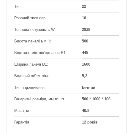
Тип:
22
Робочий тиск бар:
10
Теплова потужність W:
2938
Висота панелі мм Н:
500
Відстань між під'єднання B1:
445
Ширина панелі D1:
1600
Водяний об'єм л/м:
5,2
Тип підключення:
Бічний
Габаритні розміри, мм в*ш*г:
500 * 1600 * 106
Маса, кг:
40.8
Гарантія
12 років