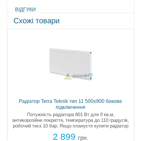
ВІДГУКИ
Схожі товари
Радіатор Terra Teknik тип 11 500х900 бокове
Р
підключення
Потужність радіатора 801 Вт для 9 кв.м,
антикорозійне покриття, температура до 110 градусів,
,
робочий тиск 10 бар. Якщо плануєте купити радіатор
для опалення квартири або будинку, Terra Teknik
2 899
стане надійним вибором. Українські...
грн.