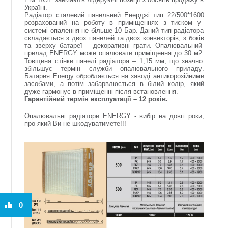
Україні
.
Радіатор сталевий панельний
Енерджі тип 22/500*1600
розрахований
на роботу в
приміщеннях
з
тиском
у
системі опалення
не
більше
10 Бар. Даний тип
радіатора
складається
з
двох
панелей та
двох конвекторів
, з
боків
та
зверху батареї
–
декоративні грати
.
Опалювальний
прилад
ENERGY
може опалювати приміщення
до 30 м2.
Товщина стінки панелі радіатора
– 1,15 мм,
що значно
збільшує термін служби опалювального приладу
.
Батарея Energy
обробляється
на
заводі антикорозійними
засобами
, а
потім забарвлюється
в
білий колір
,
який
дуже гармонує
в
приміщенні після встановлення
.
Гарантійний термін експлуатації
– 12
років
.
Опалювальні радіатори
ENERGY -
вибір
на
довгі
роки,
про
який
Ви не
шкодуватимете
!!!
0