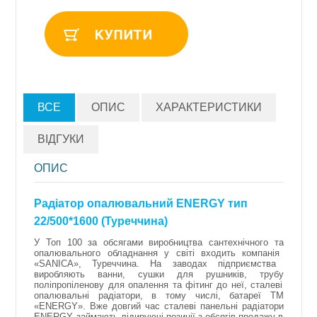
ВСЕ
ОПИС
ХАРАКТЕРИСТИКИ
ВІДГУКИ
ОПИС
Рад
і
атор
о
палювальний
ENERGY
тип
22/500*1600 (
Туреччина
)
У Топ 100 за
обсягами виробництва сантехнічного
та
опалювального обладнання
у
світі
входить
компанія
«SANICA»,
Туреччина
. На заводах
підприємства
виробляють ванни
, сушки для
рушників
, трубу
поліпропіленову
для
опалення
та
фітинг
до
неї
,
сталеві
опалювальні радіатори
, в тому
числі
,
батареї
ТМ
«ENERGY».
Вже довгий
час
сталеві панельні радіатори
ENERGY
займають лідируючі позиції
з
обсягів
продажу в