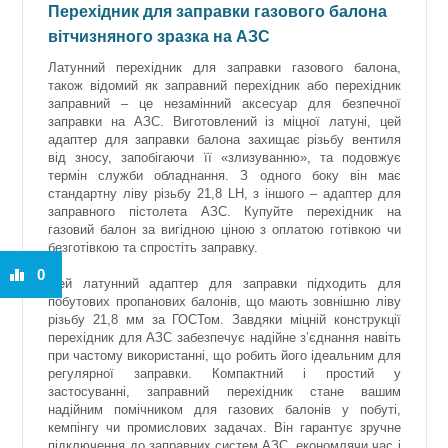
Перехідник для заправки газового балона
вітчизняного зразка на АЗС
Латунний перехідник для заправки газового балона,
також відомий як заправний перехідник або перехідник
заправний – це незамінний аксесуар для безпечної
заправки на АЗС. Виготовлений із міцної латуні, цей
адаптер для заправки балона захищає різьбу вентиля
від зносу, запобігаючи її «злизуванню», та подовжує
термін служби обладнання. З одного боку він має
стандартну ліву різьбу 21,8 LH, з іншого – адаптер для
заправного пістолета АЗС. Купуйте перехідник на
газовий балон за вигідною ціною з оплатою готівкою чи
безготівкою та спростіть заправку.
0
Цей латунний адаптер для заправки підходить для
побутових пропанових балонів, що мають зовнішню ліву
різьбу 21,8 мм за ГОСТом. Завдяки міцній конструкції
перехідник для АЗС забезпечує надійне з’єднання навіть
при частому використанні, що робить його ідеальним для
регулярної заправки. Компактний і простий у
застосуванні, заправний перехідник стане вашим
надійним помічником для газових балонів у побуті,
кемпінгу чи промислових задачах. Він гарантує зручне
підключення до заправних систем АЗС, економлячи час і