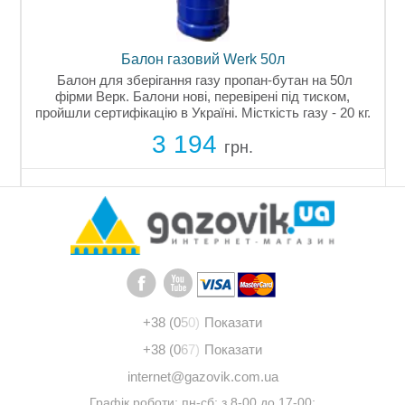
Балон газовий Werk 50л
Балон для зберігання газу пропан-бутан на 50л
фірми Верк. Балони нові, перевірені під тиском,
пройшли сертифікацію в Україні. Місткість газу - 20 кг.
ий
Товщина сталі 2,5 мм.
3 194
грн.
+38 (0
5
0)
Показати
+38 (0
6
7)
Показати
internet@gazovik.com.ua
Графік роботи: пн-сб: з 8-00 до 17-00;