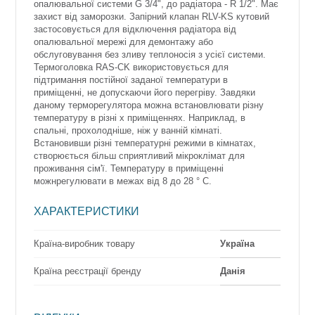
опалювальної системи G 3/4", до радіатора - R 1/2". Має
захист від заморозки. Запірний клапан RLV-KS кутовий
застосовується для відключення радіатора від
опалювальної мережі для демонтажу або
обслуговування без зливу теплоносія з усієї системи.
Термоголовка RAS-CK використовується для
підтримання постійної заданої температури в
приміщенні, не допускаючи його перегріву. Завдяки
даному терморегулятора можна встановлювати різну
температуру в різні х приміщеннях. Наприклад, в
спальні, прохолодніше, ніж у ванній кімнаті.
Встановивши різні температурні режими в кімнатах,
створюється більш сприятливий мікроклімат для
проживання сім'ї. Температуру в приміщенні
можнрегулювати в межах від 8 до 28 ° С.
ХАРАКТЕРИСТИКИ
Країна-виробник товару
Україна
Країна реєстрації бренду
Данія