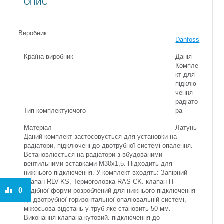
ОПИС
Виробник
Danfoss
Країна виробник
Данія
Компле
кт для
підклю
чення
радіато
Тип комплектуючого
ра
Матеріал
Латунь
Даний комплект застосовується для установки на
радіатори, підключені до двотрубної системі опалення.
Встановлюється на радіатори з вбудованими
вентильними вставками M30x1,5. Підходить для
нижнього підключення. У комплект входять: Запірний
клапан RLV-KS, Термоголовка RAS-CK. клапан Н-
0
подібної форми розроблений для нижнього підключення
до двотрубної горизонтальної опалювальній системі,
міжосьова відстань у труб яке становить 50 мм.
Виконання клапана кутовий. підключення до