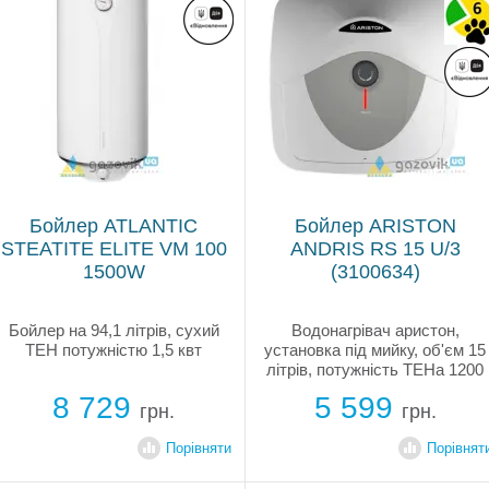
Бойлер ATLANTIC
Бойлер ARISTON
STEATITE ELITE VM 100
ANDRIS RS 15 U/3
1500W
(3100634)
Бойлер на 94,1 літрів, сухий
Водонагрівач аристон,
ТЕН потужністю 1,5 квт
установка під мийку, об'єм 15
літрів, потужність ТЕНа 1200
Вт, час нагріву 44 хв,
8 729
5 599
усередині бак має напилення
грн.
грн.
емалі з іонами срібла,
механічний регулятор на
Порівняти
Порівнят
корпусі, індикатор нагріву,
магнієвий...