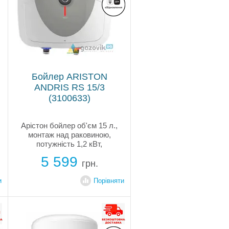
Бойлер ARISTON
ANDRIS RS 15/3
(3100633)
Арістон бойлер об'єм 15 л.,
монтаж над раковиною,
потужність 1,2 кВт,
прямокутна форма slim,
5 599
мокрий тен, механічне
грн.
управління, внутрішнє
покриття бака емаль,
и
Порівняти
джерело енергії електрика
220В, підводка труб зверху,
подача води...