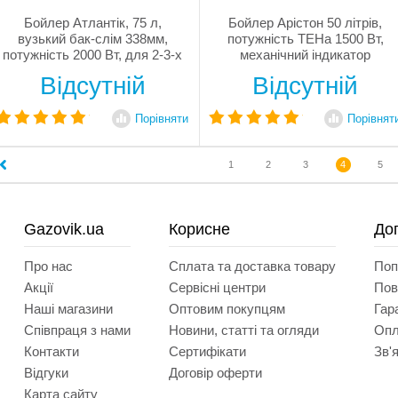
Бойлер Атлантік, 75 л,
Бойлер Арістон 50 літрів,
вузький бак-слім 338мм,
потужність ТЕНа 1500 Вт,
потужність 2000 Вт, для 2-3-х
механічний індикатор
осіб, мідний нагрівальний
температури, нагрівальний
Відсутній
Відсутній
елемент, магнієвий анод,
елемент з міді, магнієвий
механічний термостат,
анод, внутрішнє покриття
антикорозійна система Ohmic
бака з титанової емалі,
Порівняти
Порівнят
Protection, склокерамічне
регулятор потужності
напилення на сталевий бак,...
відкритий на корпусі,...
1
2
3
4
5
Gazovik.ua
Корисне
До
Про нас
Сплата та доставка товару
Поп
Акції
Сервісні центри
Пов
Наші магазини
Оптовим покупцям
Гар
Співпраця з нами
Новини, статті та огляди
Опл
Контакти
Сертифікати
Зв'
Відгуки
Договір оферти
Карта сайту