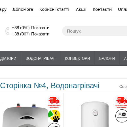
ару
Допомога
Корисні статті
Акції
Контакти
Опл
+38 (0
5
0)
Показати
+38 (0
6
7)
Показати
АДІАТОРИ
ВОДОНАГРІВАЧІ
КОНВЕКТОРИ
БАЛОНИ
А
Сторінка №4, Водонагрівачі
Сор