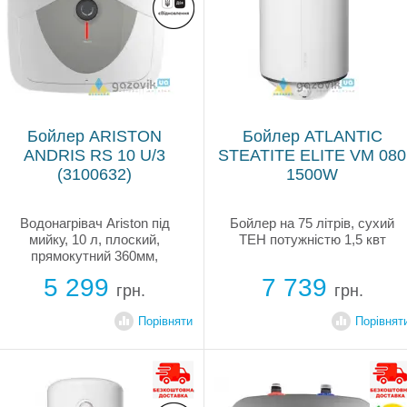
Бойлер ARISTON
Бойлер ATLANTIC
ANDRIS RS 10 U/3
STEATITE ELITE VM 080
(3100632)
1500W
Водонагрівач Ariston під
Бойлер на 75 літрів, сухий
мийку, 10 л, плоский,
ТЕН потужністю 1,5 квт
прямокутний 360мм,
потужність 1200 Вт,
5 299
7 739
підключення води зверху,
грн.
грн.
відкритий ТЕН, запобіжний
клапан, магнієвий анод,
Порівняти
Порівнят
зовнішній регулятор
температури, система
розподілу води NANOMIX,...