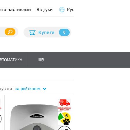
ата частинами
Відгуки
Рус
0
ВТОМАТИКА
ЩЕ
ПЛИТИ КУХОННІ
ГАЗО
тувати:
за рейтингом