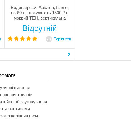
Водонагрівач Арістон, Італія,
на 80 л., потужність 1500 Вт,
мокрий ТЕН, вертикальна
установка, механічне
Відсутній
управління, збільшений
магнієвий анод, захист від
перегріву, технологія не
и
Порівняти
змішування холодної і гарячої
води...
помога
улярні питання
ернення товарів
антійне обслуговування
ата частинами
язок з керівництвом