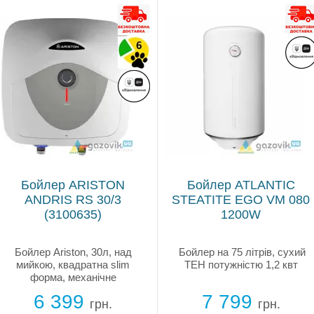
Бойлер ARISTON
Бойлер ATLANTIC
ANDRIS RS 30/3
STEATITE EGO VM 080
(3100635)
1200W
Бойлер Ariston, 30л, над
Бойлер на 75 літрів, сухий
мийкою, квадратна slim
ТЕН потужністю 1,2 квт
форма, механічне
регулювання температури,
6 399
7 799
мокрий ТЕН 1,5 кВт,
грн.
грн.