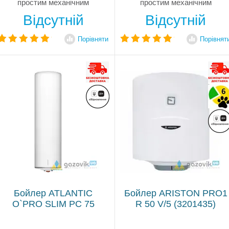
простим механічним
простим механічним
керуванням. У цій моделі
керуванням. У цій моделі
Відсутній
Відсутній
встановлені 2 "сухих" ТЕНа
встановлені 2 "сухих" ТЕНа
по 700 Вт
по 700 Вт
Порівняти
Порівнят
Бойлер ATLANTIC
Бойлер ARISTON PRO1
O`PRO SLIM PC 75
R 50 V/5 (3201435)