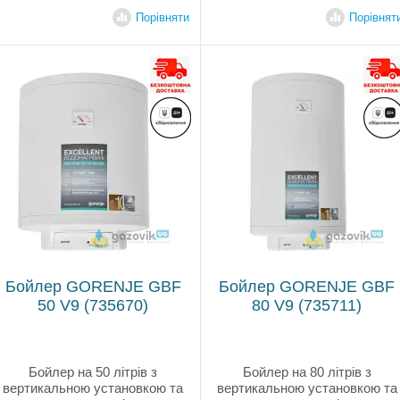
максимальна температура
нагріву 75 градусів,
Порівняти
Порівнят
виробництво Італія, всередині
вкритий дрібнодисперсною
емаллю AG+,...
Бойлер GORENJE GBF
Бойлер GORENJE GBF
50 V9 (735670)
80 V9 (735711)
Бойлер на 50 літрів з
Бойлер на 80 літрів з
вертикальною установкою та
вертикальною установкою та