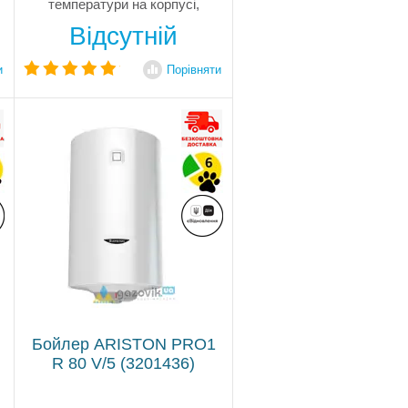
температури на корпусі,
відкритий ТЕН 1,5 кВт,
Відсутній
індикатор рівня нагріву,
емальований круглий бак,
технологія Water Plus утримує
и
Порівняти
воду, що надходить на дні
бака, запобігаючи...
Бойлер ARISTON PRO1
R 80 V/5 (3201436)