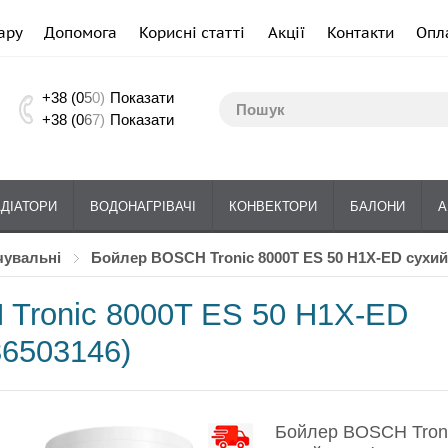
ару
Допомога
Корисні статті
Акції
Контакти
Опл
+38 (0
5
0)
Показати
+38 (0
6
7)
Показати
АДІАТОРИ
ВОДОНАГРІВАЧІ
КОНВЕКТОРИ
БАЛОНИ
А
чувальні
Бойлер BOSCH Tronic 8000T ES 50 H1X-ED сухий
Tronic 8000T ES 50 H1X-ED
36503146)
Бойлер BOSCH Tron