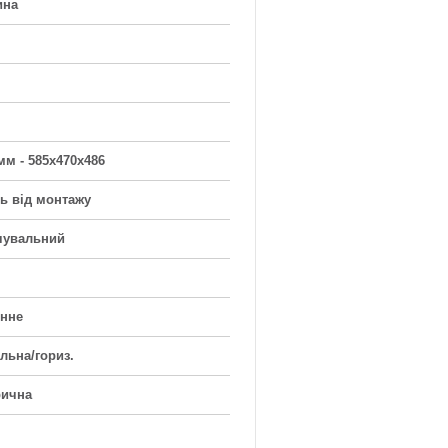
ина
м - 585х470х486
ь від монтажу
чувальний
онне
льна/гориз.
рична