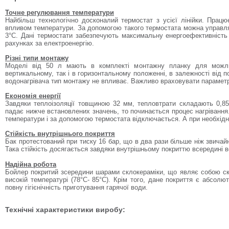
Точне регулювання температури
Найбільш технологічно досконалий термостат з усієї лінійки. Працю
впливом температури. За допомогою такого термостата можна управля
3°С. Дані термостати забезпечують максимальну енергоефективність
рахунках за електроенергію.
Різні типи монтажу
Моделі від 50 л мають в комплекті монтажну планку для можли
вертикальному, так і в горизонтальному положенні, в залежності від п
водонагрівача тип монтажу не впливає. Важливо враховувати параметри
Економія енергії
Завдяки теплоізоляції товщиною 32 мм, тепловтрати складають 0,85
падає нижче встановлених значень, то починається процес нагрівання. 
температури і за допомогою термостата відключається. А при необхідно
Стійкість внутрішнього покриття
Бак протестований при тиску 16 бар, що в два рази більше ніж звичайн
Така стійкість досягається завдяки внутрішньому покриттю всередині во
Надійна робота
Бойлер покритий зсередини шарами склокераміки, що являє собою ск
високій температурі (78°С- 85°С). Крім того, дане покриття є абсолю
повну гігієнічність приготування гарячої води.
Технічні характеристики виробу: