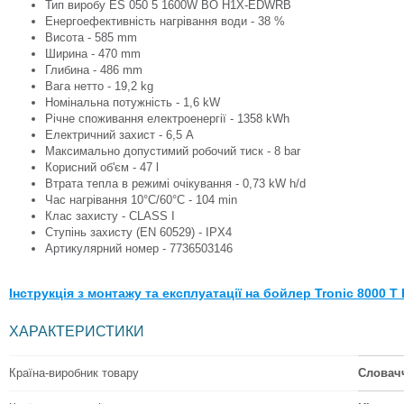
Тип виробу ES 050 5 1600W BO H1X-EDWRB
Енергоефективність нагрівання води - 38 %
Висота - 585 mm
Ширина - 470 mm
Глибина - 486 mm
Вага нетто - 19,2 kg
Номінальна потужність - 1,6 kW
Річне споживання електроенергії - 1358 kWh
Електричний захист - 6,5 A
Максимально допустимий робочий тиск - 8 bar
Корисний об'єм - 47 l
Втрата тепла в режимі очікування - 0,73 kW h/d
Час нагрівання 10°C/60°C - 104 min
Клас захисту - CLASS I
Ступінь захисту (EN 60529) - IPX4
Артикулярний номер - 7736503146
Інструкція з монтажу та експлуатації на бойлер
Tronic 8000 T
ХАРАКТЕРИСТИКИ
Країна-виробник товару
Словач