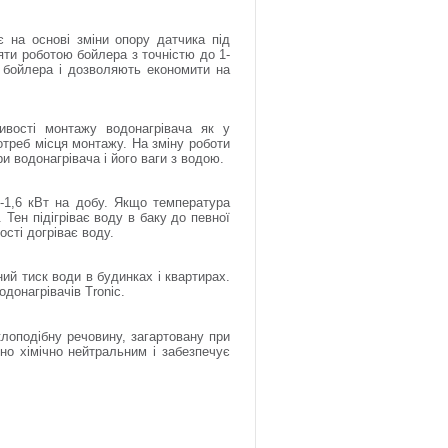
є на основі зміни опору датчика під
ти роботою бойлера з точністю до 1-
 бойлера і дозволяють економити на
вості монтажу водонагрівача як у
отреб місця монтажу. На зміну роботи
 водонагрівача і його ваги з водою.
-1,6 кВт на добу. Якщо температура
Тен підігріває воду в баку до певної
сті догріває воду.
ий тиск води в будинках і квартирах.
донагрівачів Tronic.
лоподібну речовину, загартовану при
тно хімічно нейтральним і забезпечує