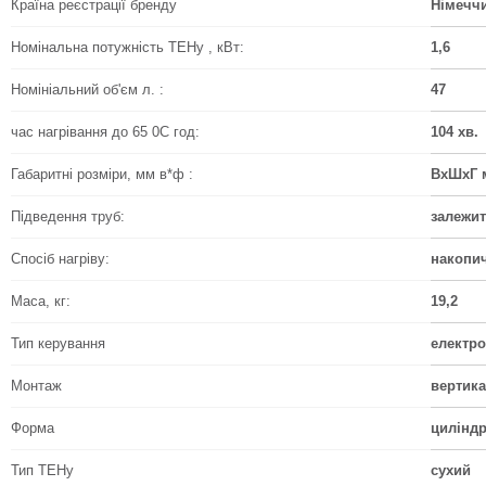
Країна реєстрації бренду
Німечч
Номінальна потужність ТЕНу , кВт:
1,6
Номініальний об'єм л. :
47
час нагрівання до 65 0С год:
104 хв.
Габаритні розміри, мм в*ф :
ВхШхГ м
Підведення труб:
залежит
Спосіб нагріву:
накопи
Маса, кг:
19,2
Тип керування
електр
Монтаж
вертика
Форма
цилінд
Тип ТЕНу
сухий