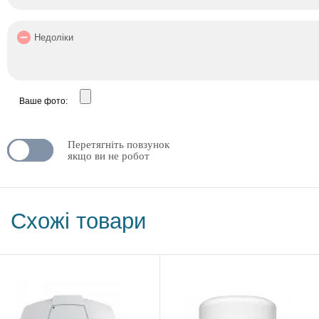
Ваше фото:
Перетягніть повзунок
N
OFF
якщо ви не робот
Схожі товари