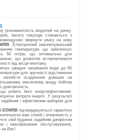
Н
)
 різноманітність моделей на ринку.
ріїв, багато покупців стикаються з
комендуємо звернути увагу на нову
DWRB
. Електричний накопичувальний
ванням температури, що забезпечує
вить 50 літрів, що оптимально для
ланкою, що дозволяє встановлювати
ності від місця монтажу.
печує швидке нагрівання води до 65
емператури для зручності відстеження
гу запобігти осадженню домішок на
більшеному магнієвому аноду бойлер
о довговічність.
 що робить його енергоефективним.
зуючи витрати енергії. У результаті
р надійним і ефективним вибором для
1X-EDWRB
підтверджуються гарантією
безпечуючи вам спокій і впевненість у
печте свій будинок надійним джерелом
и і кваліфіковане обслуговування,
 на Вас!