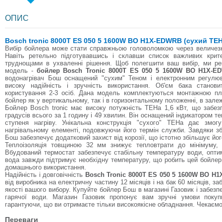
ОПИС
Bosch tronic 8000T ES 050 5 1600W BO H1X-EDWRB (
сух
ий
ТЕ
Вибір бойлера може стати справжньою головоломкою через величезну
Навіть ретельно підготувавшись і склавши список важливих крите
труднощами в ухваленні рішення. Щоб полегшити ваш вибір, ми ре
модель -
бойлер Bosch Tronic 8000T ES 050 5 1600W BO H1X-E
водонагрівач Бош оснащений "сухим" Теном і електронним регулю
високу надійність і зручність використання. Об'єм бака стано
користування 2-3 осіб. Дана модель комплектуються монтажною п
бойлер як у вертикальному, так і в горизонтальному положенні, в залеж
Бойлер Bosch tronic має високу потужність ТЕНа 1,6 кВт, що забез
градусів всього за 1 годину і 49 хвилин. Він оснащений індикатором т
ступеня нагріву. Унікальна конструкція "сухого" ТЕНа дає змо
нагрівальному елементі, подовжуючи його термін служби. Завдяки з
Бош забезпечує додатковий захист від корозії, що істотно збільшує йог
Теплоізоляція товщиною 32 мм знижує тепловтрати до мінімуму,
Вбудований термостат забезпечує стабільну температуру води, оптимі
вода завжди підтримує необхідну температуру, що робить цей бойле
домашнього використання.
Надійність і довговічність
Bosch Tronic 8000T ES 050 5 1600W BO H
від виробника на електричну частину 12 місяців і на бак 60 місяців, за
якості вашого вибору. Купуйте бойлер Бош в магазині Газовик і забез
гарячої води. Магазин Газовик пропонує вам зручні умови покупк
гарантуючи, що ви отримаєте тільки високоякісне обладнання. Чекаємо
Переваги