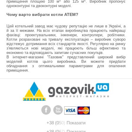
приміщення площею 100
м
або 125
м
. Виробник пропонує
одноконтурні та двоконтурні моделі.
Чому варто вибрати котли АТЕМ?
Цей котельний завод має чудову репутацію не лише в Україні, а
й за її межами. На всіх етапах виробництва працюють найкращі
фахівці: проектувальники, інженери, контролери, робітники.
Котли розраховані на тривалу експлуатацію – виробник суворо
відстежує дотримання всіх стандартів якості. Регулярно на ринку
з'являються нові моделі, які працюють більш ефективно та
економно та відповідають запитам сучасних покупців.
В інтернет-магазині "Газовик" представлений широкий вибір
моделей котлів цього виробника. Ви можете придбати
обладнання з оптимальними параметрами для опалення
приміщення.
+38 (0
5
0)
Показати
+38 (0
6
7)
Показати