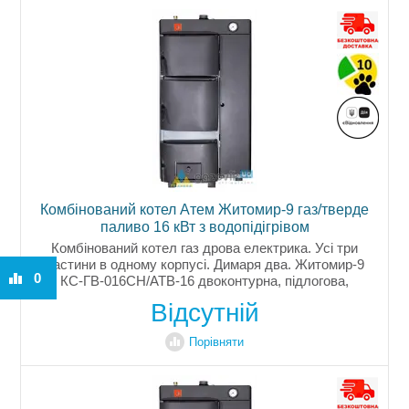
Комбінований котел Атем Житомир-9 газ/тверде
паливо 16 кВт з водопідігрівом
Комбінований котел газ дрова електрика. Усі три
частини в одному корпусі. Димаря два. Житомир-9
0
КС-ГВ-016СН/АТВ-16 двоконтурна, підлогова,
димохідна модель. Є функція не лише опалення, та й
Відсутній
гарячого водопостачання....
Порівняти