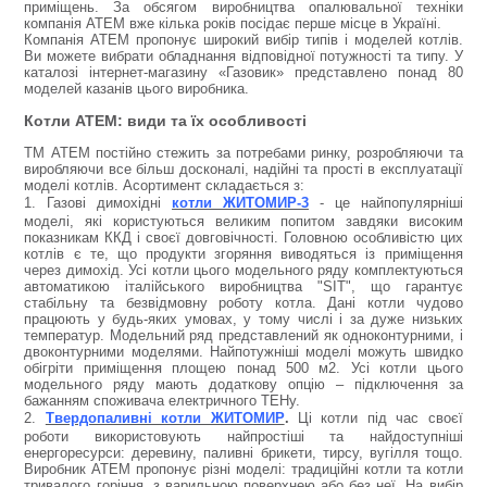
приміщень. За обсягом виробництва опалювальної техніки
компанія АТЕМ вже кілька років посідає перше місце в Україні.
Компанія АТЕМ пропонує широкий вибір типів і моделей котлів.
Ви можете вибрати обладнання відповідної потужності та типу. У
каталозі інтернет-магазину «Газовик» представлено понад 80
моделей казанів цього виробника.
Котл
и
АТЕМ:
види та їх особливості
ТМ АТЕМ постійно стежить за потребами ринку, розробляючи та
виробляючи все більш досконалі, надійні та прості в експлуатації
моделі котлів. Асортимент складається з:
1. Газові димохідні
котли ЖИТОМИР-3
- це найпопулярніші
моделі, які користуються великим попитом завдяки високим
показникам ККД і своєї довговічності. Головною особливістю цих
котлів є те, що продукти згоряння виводяться із приміщення
через димохід.
Усі котли цього модельного ряду комплектуються
автоматикою італійського виробництва "SIT", що гарантує
стабільну та безвідмовну роботу котла. Дані котли чудово
працюють у будь-яких умовах, у тому числі і за дуже низьких
температур. Модельний ряд представлений як одноконтурними, і
двоконтурними моделями. Найпотужніші моделі можуть швидко
обігріти приміщення площею понад 500 м2. Усі котли цього
модельного ряду мають додаткову опцію – підключення за
бажанням споживача електричного ТЕНу.
2.
Твердопаливні котли ЖИТОМИР
.
Ці котли під час своєї
роботи використовують найпростіші та найдоступніші
енергоресурси: деревину, паливні брикети, тирсу, вугілля тощо.
Виробник АТЕМ пропонує різні моделі: традиційні котли та котли
тривалого горіння, з варильною поверхнею або без неї. На вибір