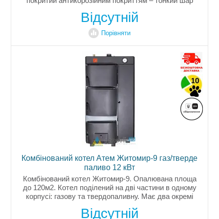
покритий антикорозійним покриттям – тонкий шар
алюмінію. Потужність і газової, і твердопаливної
Відсутній
частини – 10...
Порівняти
Комбінований котел Атем Житомир-9 газ/тверде
паливо 12 кВт
Комбінований котел Житомир-9. Опалювана площа
до 120м2. Котел поділений на дві частини в одному
корпусі: газову та твердопаливну. Має два окремі
димарі. Комбіновані котли Житомир-9 проходять
Відсутній
випробування кожної моделі....