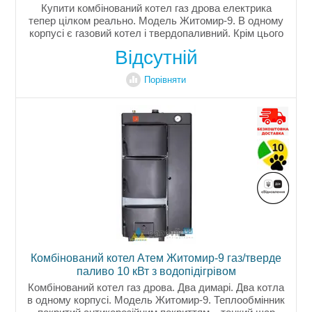
Купити комбінований котел газ дрова електрика
тепер цілком реально. Модель Житомир-9. В одному
корпусі є газовий котел і твердопаливний. Крім цього
є підготовлене місце для встановлення електричного
Відсутній
ТЕНу....
Порівняти
Комбінований котел Атем Житомир-9 газ/тверде
паливо 10 кВт з водопідігрівом
Комбінований котел газ дрова. Два димарі. Два котла
в одному корпусі. Модель Житомир-9. Теплообмінник