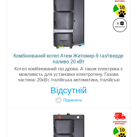
Комбінований котел Aтем Житомир-9 газ/тверде
паливо 20 кВт
Котел комбінований газ дрова. А також електрика є
можливість для установки електротену. Газова
частина: 20кВт, італійська автоматика, італійські
пальники. Твердопаливна частина потужність 20кВт.
Відсутній
Теплообмінник...
Порівняти