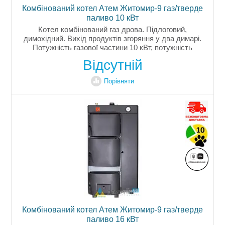
Комбінований котел Атем Житомир-9 газ/тверде
паливо 10 кВт
Котел комбінований газ дрова. Підлоговий,
димохідний. Вихід продуктів згоряння у два димарі.
Потужність газової частини 10 кВт, потужність
твердопаливної частини 10 кВт. Опалювана площа
Відсутній
до 100м2. Італійська автоматика...
Порівняти
Комбінований котел Атем Житомир-9 газ/тверде
паливо 16 кВт