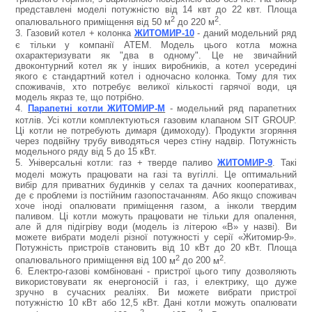
представлені моделі потужністю від 14 квт до 22 квт. Площа
2
2
опалювального приміщення від 50
м
до 220
м
.
3.
Газовий котел + колонка
ЖИТОМИР-10
- даний модельний ряд
є тільки у компанії АТЕМ. Модель цього котла можна
охарактеризувати як "два в одному". Це не звичайний
двоконтурний котел як у інших виробників, а котел усередині
якого є стандартний котел і одночасно колонка. Тому для тих
споживачів, хто потребує великої кількості гарячої води, ця
модель якраз те, що потрібно.
4.
Парапетні котли ЖИТОМИР-М
- модельний ряд парапетних
котлів. Усі котли комплектуються газовим клапаном SIT GROUP.
Ці котли не потребують димаря (димоходу). Продукти згоряння
через подвійну трубу виводяться через стіну надвір. Потужність
модельного ряду від 5 до 15 кВт.
5.
Універсальні котли: газ + тверде паливо
ЖИТОМИР-9
. Та
кі
моделі можуть працювати на газі та вугіллі. Це оптимальний
вибір для приватних будинків у селах та дачних кооперативах,
де є проблеми із постійним газопостачанням. Або якщо споживач
хоче іноді опалювати приміщення газом, а інколи твердим
паливом. Ці котли можуть працювати не тільки для опалення,
але й для підігріву води (модель із літерою «В» у назві).
Ви
можете вибрати моделі різної потужності у серії «Житомир-9».
Потужність пристроїв становить від 10 кВт до 20 кВт. Площа
2
2
опалювального приміщення від 100
м
до 200
м
.
6.
Електро-газові комбіновані - пристрої цього типу дозволяють
використовувати як енергоносій і газ, і електрику, що дуже
зручно в сучасних реаліях. Ви можете вибрати пристрої
потужністю 10 кВт або 12,5 кВт. Дані котли можуть опалювати
2
2