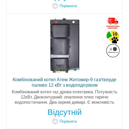
Порівняти
Комбінований котел Атем Житомир-9 газ/тверде
паливо 12 кВт з водопідігрівом
Комбінований котел газ дрова електрика. Потужність
12кВт. Двоконтурний: опалення плюс гаряче
водопостачання. Два окремі димарі. Є можливість
встановлення електричного ТЕНу. Газова частина
Відсутній
має італійську автоматику...
Порівняти