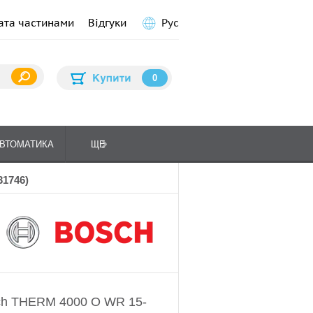
ата частинами
Відгуки
Рус
0
ВТОМАТИКА
ЩЕ
ПЛИТИ КУХОННІ
ГАЗО
31746)
ch THERM 4000 О WR 15-