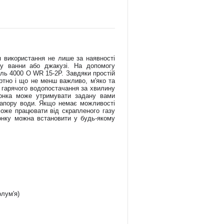
я використання не лише за наявності
му ванни або джакузі. На допомогу
ль 4000 O WR 15-2P. Завдяки простій
ортно і що не менш важливо, м'яко та
л гарячого водопостачання за хвилину
лонка може утримувати задану вами
 напору води. Якщо немає можливості
оже працювати від скрапленого газу
лонку можна встановити у будь-якому
олум'я)