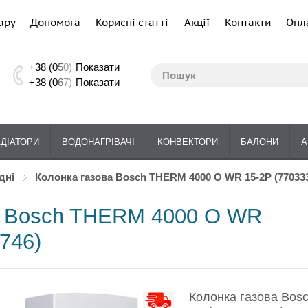
ару
Допомога
Корисні статті
Акції
Контакти
Опл
+38 (0
5
0)
Показати
+38 (0
6
7)
Показати
АДІАТОРИ
ВОДОНАГРІВАЧІ
КОНВЕКТОРИ
БАЛОНИ
А
дні
Колонка газова Bosch THERM 4000 О WR 15-2Р (77033
а Bosch THERM 4000 О WR
746)
Колонка газова Bos