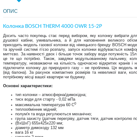
ОПИС
Колонка BOSCH THERM 4000 OWR 15-2Р
Досить часто покупець стає перед вибором, яку колонку вибрати дл
душової кабіни, умивальника, а й для наповнення великого об'є
приходить модель газової колонки від німецького бренду BOSCH моде
та зручній системі п’єзо розпалу, запуск колонки відбувається комф
миттєво. За наявності двох і більше точок забору води потужність 15
це те що потрібно. Також, завдяки
моду
льованному пальнику, ко
температуру, незважаючи на кількість одночасно відкритих кранів і
підключити колонку до природного газу – не проблема. Ця модель м
(від балона). За рахунок компактних розмірів та невеликої ваги, ко
потрібному місці вашої квартири чи будинку.
Основні характеристики:
тип колонки – атмосферна/димохідна;
тиск води для старту - 0,02 мПа
0
максимальна температура 60 С
теплообмінник мідний;
полум'я та вода регулюються механічно;
група захисту (датчик перегріву, датчик тяги, датчик контролю п
(ВхШхГ) 655х425х220 мм;
діаметр димоходу 132 мм
вага 16 кг
гарантія 2 роки