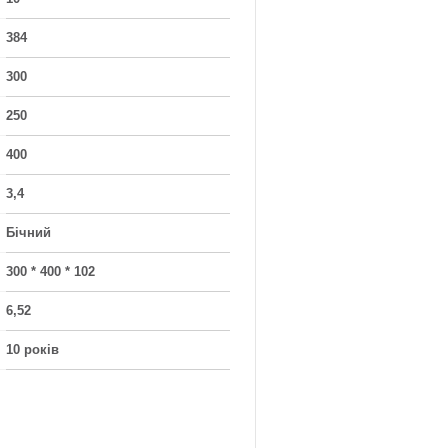
384
300
250
400
3,4
Бічний
300 * 400 * 102
6,52
10 років