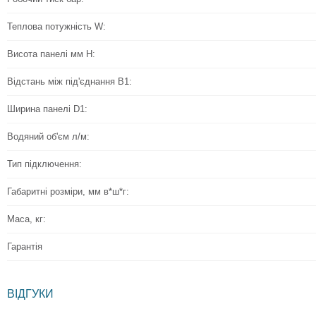
Теплова потужність W:
Висота панелі мм Н:
Відстань між під'єднання B1:
Ширина панелі D1:
Водяний об'єм л/м:
Тип підключення:
Габаритні розміри, мм в*ш*г:
Маса, кг:
Гарантія
ВІДГУКИ