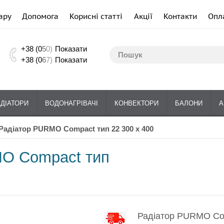
ару
Допомога
Корисні статті
Акції
Контакти
Опл
+38 (0
5
0)
Показати
+38 (0
6
7)
Показати
АДІАТОРИ
ВОДОНАГРІВАЧІ
КОНВЕКТОРИ
БАЛОНИ
А
Радіатор PURMO Compact тип 22 300 x 400
O Compact тип
Радіатор PURMO Com