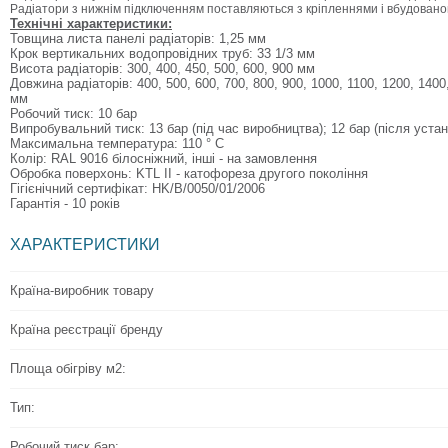
Радіатори з нижнім підключенням поставляються з кріпленнями і вбудован
Технічні характеристики:
Товщина листа панелі радіаторів: 1,25 мм
Крок вертикальних водопровідних труб: 33 1/3 мм
Висота радіаторів: 300, 400, 450, 500, 600, 900 мм
Довжина радіаторів: 400, 500, 600, 700, 800, 900, 1000, 1100, 1200, 1400
мм
Робочий тиск: 10 бар
Випробувальний тиск: 13 бар (під час виробництва); 12 бар (після устан
Максимальна температура: 110 ° C
Колір: RAL 9016 білосніжний, інші - на замовлення
Обробка поверхонь: KTL II - катофореза другого покоління
Гігієнічний сертифікат: HK/B/0050/01/2006
Гарантія - 10 років
ХАРАКТЕРИСТИКИ
Країна-виробник товару
Країна реєстрації бренду
Площа обігріву м2:
Тип:
Робочий тиск бар: