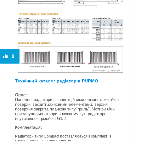
0
Технічний каталог радіаторів PURMO
Опис:
Панельні радіатори з конвекційними елементами, бічні
поверхні закриті захисними елементами, верхня
поверхня закрита планкою типу"гриль". Чотири бічні
приєднувальні отвори в кожному куті радіатора із
внутрішньою різьбою G1/2.
Комплектація:
Радіатори типу Compact поставляються в комплекті з
кріпленнями і відводом повітря.