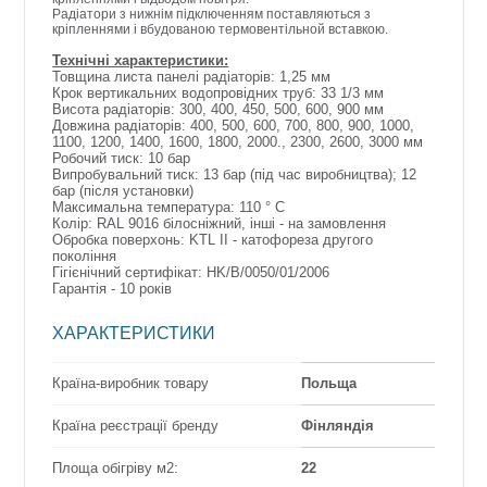
Радіатори з нижнім підключенням поставляються з
кріпленнями і вбудованою термовентільной вставкою.
Технічні характеристики:
Товщина листа панелі радіаторів: 1,25 мм
Крок вертикальних водопровідних труб: 33 1/3 мм
Висота радіаторів: 300, 400, 450, 500, 600, 900 мм
Довжина радіаторів: 400, 500, 600, 700, 800, 900, 1000,
1100, 1200, 1400, 1600, 1800, 2000., 2300, 2600, 3000 мм
Робочий тиск: 10 бар
Випробувальний тиск: 13 бар (під час виробництва); 12
бар (після установки)
Максимальна температура: 110 ° C
Колір: RAL 9016 білосніжний, інші - на замовлення
Обробка поверхонь: KTL II - катофореза другого
покоління
Гігієнічний сертифікат: HK/B/0050/01/2006
Гарантія - 10 років
ХАРАКТЕРИСТИКИ
Країна-виробник товару
Польща
Країна реєстрації бренду
Фінляндія
Площа обігріву м2:
22