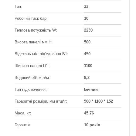
Тип:
33
Робочий тиск бар:
10
Теплова потужність W:
2239
Висота панелі мм Н:
500
Відстань між під'єднання B1:
450
Ширина панелі D1:
1100
Водяний об'єм л/м:
8,2
Тип підключення:
Бічний
Габаритні розміри, мм в*ш*г:
500 * 1100 * 152
Маса, кг:
45,76
Гарантія
10 років