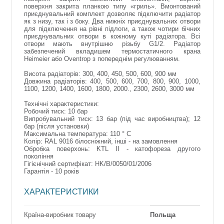
поверхня закрита планкою типу «гриль». Вмонтований
приєднувальний комплект дозволяє підключити радіатор
як з низу, так і з боку. Два нижніх приєднувальних отвори
для підключення на рівні підлоги, а також чотири бічних
приєднувальних отвори в кожному куті радіатора. Всі
отвори мають внутрішню різьбу G1/2. Радіатор
забезпечений вкладишем термостатичного крана
Heimeier або Oventrop з попереднім регулюванням.
Висота радіаторів: 300, 400, 450, 500, 600, 900 мм
Довжина радіаторів: 400, 500, 600, 700, 800, 900, 1000,
1100, 1200, 1400, 1600, 1800, 2000., 2300, 2600, 3000 мм
Технічні характеристики:
Робочий тиск: 10 бар
Випробувальний тиск: 13 бар (під час виробництва); 12
бар (після установки)
Максимальна температура: 110 ° C
Колір: RAL 9016 білосніжний, інші - на замовлення
Обробка поверхонь: KTL II - катофореза другого
покоління
Гігієнічний сертифікат: HK/B/0050/01/2006
Гарантія - 10 років
ХАРАКТЕРИСТИКИ
Країна-виробник товару
Польща