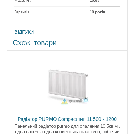
Маса, кг:
10,85
Гарантія
10 років
ВІДГУКИ
Схожі товари
00
Радіатор PURMO Compact тип 11 500 x 1200
Р
на
Панельний радіатор purmo для опалення 10,5кв.м.,
одна панель і одна конвекційна пластина, робочий