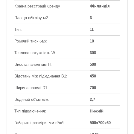
Країна реєстрації бренду
Фінляндія
Площа обігріву м2:
6
Тип:
11
Робочий тиск бар:
10
Теплова потужність W:
608
Висота панелі мм Н:
500
Відстань між під'єднання B1:
450
Ширина панелі D1:
700
Водяний об'єм л/м:
2,7
Тип підключення:
Нижній
Габаритні розміри, мм в*ш*г:
500х700х60