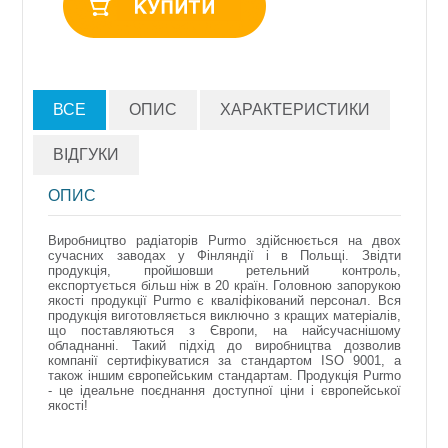
ВСЕ
ОПИС
ХАРАКТЕРИСТИКИ
ВІДГУКИ
ОПИС
Виробництво радіаторів Purmo здійснюється на двох
сучасних заводах у Фінляндії і в Польщі. Звідти
продукція, пройшовши ретельний контроль,
експортується більш ніж в 20 країн. Головною запорукою
якості продукції Purmo є кваліфікований персонал. Вся
продукція виготовляється виключно з кращих матеріалів,
що поставляються з Європи, на найсучаснішому
обладнанні. Такий підхід до виробництва дозволив
компанії сертифікуватися за стандартом ISO 9001, а
також іншим європейським стандартам. Продукція Purmo
- це ідеальне поєднання доступної ціни і європейської
якості!