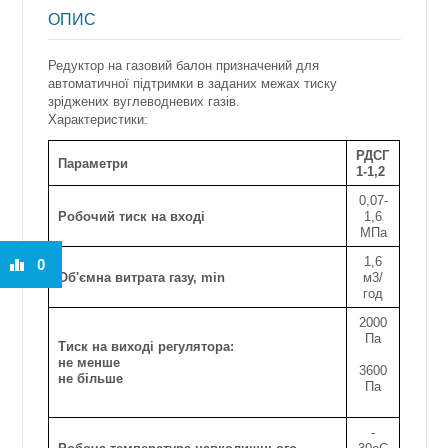
ОПИС
Редуктор на газовий балон призначений для
автоматичної підтримки в заданих межах тиску
зріджених вуглеводневих газів.
Характеристики:
РДСГ
Параметри
1-1,2
0,07-
Робочий тиск на вході
1,6
МПа
1,6
0
Об'ємна витрата газу, min
м3/
год
2000
Па
Тиск на виході регулятора:
не менше
3600
не більше
Па
-