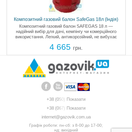
Композитний газовий балон SafeGas 18л (Індія)
Композитний газовий балон SAFEGAS 18 л —
надійний вибір для дачі, кемпінгу чи комерційного
ї
використання. Легкий, антикорозійний, не вибухає
навіть при перегріві. Має сертифікацію для України.
4 665
Термін служби — до 20...
грн.
+38 (0
5
0)
Показати
+38 (0
6
7)
Показати
internet@gazovik.com.ua
Графік роботи: пн-сб: з 8-00 до 17-00;
нд: вихідний