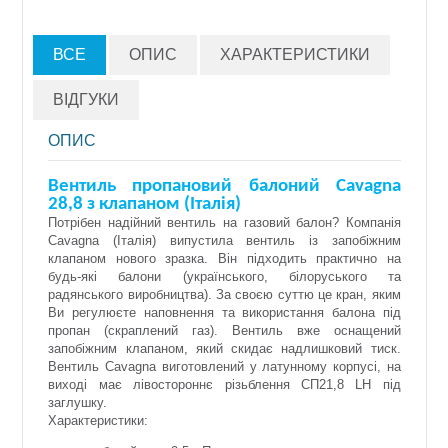
ВСЕ
ОПИС
ХАРАКТЕРИСТИКИ
ВІДГУКИ
ОПИС
Вентиль пропановий балоний Cavagna
28,8 з клапаном (Італія)
Потрібен надійний вентиль на газовий балон? Компанія
Cavagna (Італія) випустила вентиль із запобіжним
клапаном нового зразка. Він підходить практично на
будь-які балони (українського, білоруського та
радянського виробництва). За своєю суттю це кран, яким
Ви регулюєте наповнення та використання балона під
пропан (скраплений газ). Вентиль вже оснащений
запобіжним клапаном, який скидає надлишковий тиск.
Вентиль Cavagna виготовлений у латунному корпусі, на
виході має лівостороннє різьблення СП21,8 LН під
заглушку.
Характеристики: