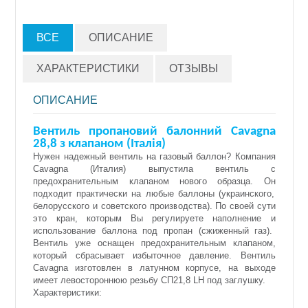
ВСЕ
ОПИСАНИЕ
ХАРАКТЕРИСТИКИ
ОТЗЫВЫ
ОПИСАНИЕ
Вентиль пропановий балонний Cavagna
28,8 з клапаном (Італія)
Нужен надежный вентиль на
газовый
баллон? Компания
Cavagna
(Италия)
выпустила вентиль с
предохранительным клапаном нового образца.
Он
подходит практически на любые баллоны (украинского
,
белорусского
и советского производства).
По своей сути
это кран, которым Вы регулируете
наполнени
е и
использовани
е
баллона под пропан (сжиженный газ).
Вентиль уже о
снащен предохранительным клапаном
,
который
сбрасыва
ет
избыточное давление.
Вентиль
Cavagna
изготовлен
в латунном корпусе
,
на выходе
имеет
левосторонн
юю
резьб
у
СП21,8 LН под заглушку.
Характеристики: