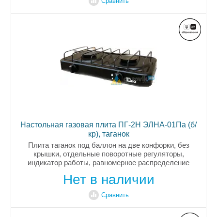
Сравнить
Настольная газовая плита ПГ-2Н ЭЛНА-01Па (б/
кр), таганок
Плита таганок под баллон на две конфорки, без
крышки, отдельные поворотные регуляторы,
индикатор работы, равномерное распределение
пламени, стальная прутковая решетка,
Нет в наличии
эмалированное покрытие корпуса, страна...
Сравнить