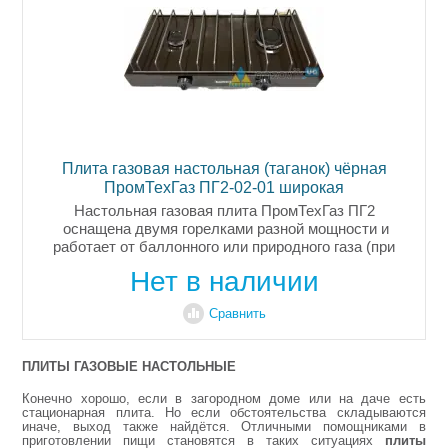
Плита газовая настольная (таганок) чёрная
ПромТехГаз ПГ2-02-01 широкая
Настольная газовая плита ПромТехГаз ПГ2
оснащена двумя горелками разной мощности и
работает от баллонного или природного газа (при
замене жиклеров). Корпус с жаропрочным
Нет в наличии
покрытием, усиленные горелки, стальная...
Сравнить
ПЛИТЫ ГАЗОВЫЕ НАСТОЛЬНЫЕ
Конечно хорошо, если в загородном доме или на даче есть
стационарная плита. Но если обстоятельства складываются
иначе, выход также найдётся. Отличными помощниками в
приготовлении пищи становятся в таких ситуациях
плиты