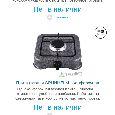
конфорки мощностью по 1 кВт позволяют готовить
одновременно несколько блюд, а регулировка
Нет в наличии
пламени обеспечивает точный контроль...
Сравнить
Плита газовая GRUNHELM 1-конфорочная
Одноконфорочная газовая плита Grunhelm —
компактная, удобная и надёжная. Работает на
сжиженном газе, корпус металлик, регулировка
пламени, гарантия 2 года.
Нет в наличии