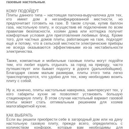
газовые настольные
.
КОМУ ПОДОЙДУТ
Плиты данного типа – настоящая палочка-выручалочка для тех,
кто имеет дом в негазифицированной местности, но
предпочитает готовить на газе. В таком случае, купив баллон
газа, настольную плиту, и осуществив её подключение по всем
правилам безопасности, хозяин дома или коттеджа получит
комфортные условия для приготовления любимых блюд. Кроме
того, для частных домов плиты, работающие на газе, подходят
ещё и потому, что в сельской местности электрические приборы
не всегда оказываются эффективными из-за нестабильности
электричества.
Также, компактные и мобильные газовые плиты могут подойти
тем, кто любит ездить отдыхать за город на природу, часто
путешествует или бывает подолгу в дороге (дальнобойщики).
Благодаря своим малым размерам, плиты этого типа легко
транспортируются, что удобно для тех, кому необходимо возить
плиту с собой.
Ну и, конечно, плиты настольные наверняка, заинтересуют тех, у
кого габариты кухни не позволяют установить большую
стационарную плиту. В этом случае настольный вариант газовой
плиты может стать оптимальным решением для хозяев
малогабаритной кухни.
КАК ВЫБРАТЬ
Если вы решили приобрести себе в загородный дом или на дачу
настольную газовую плиту, прежде всего, определитесь с
количеством конфорок, которые вам необходимы для