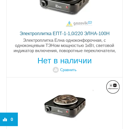
Электроплитка ЕПТ-1-1,0/220 ЭЛНА-100Н
Электроплитка Елна одноконфорочная, с
одноконцевым ТЭНом мощностью 1кВт, световой
индикатор включения, поворотные переключатели,
регулировка мощности, трубчатый нагреватель,
Нет в наличии
поддон конфорки из нержавеющей стали,...
Сравнить
0