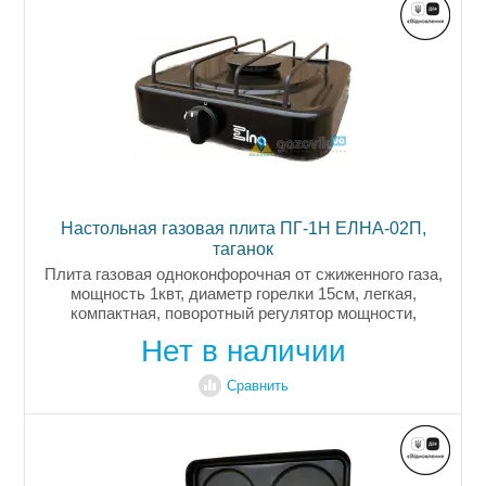
Настольная газовая плита ПГ-1Н ЕЛНА-02П,
таганок
Плита газовая одноконфорочная от сжиженного газа,
мощность 1квт, диаметр горелки 15см, легкая,
компактная, поворотный регулятор мощности,
индикатор работы, эмалированный корпус, цвет
Нет в наличии
коричневый, гарантия 2,5 года, вес...
Сравнить