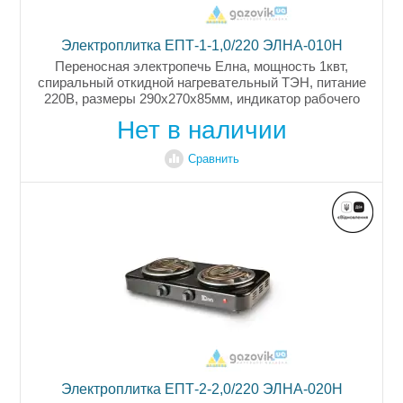
Электроплитка ЕПТ-1-1,0/220 ЭЛНА-010Н
Переносная электропечь Елна, мощность 1квт,
спиральный откидной нагревательный ТЭН, питание
220В, размеры 290х270х85мм, индикатор рабочего
состояния, поворотный переключатель, поддон
Нет в наличии
конфорки из нержавеющей стали,...
Сравнить
Электроплитка ЕПТ-2-2,0/220 ЭЛНА-020Н