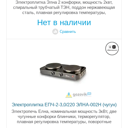
Электроплитка Элна 2 конфорки, мощность 2квт,
спиральный трубчатый ТЭН, поддон нержавеющая
сталь, плавная регулировка температуры,
поворотные ручки, индикатор включенного
Нет в наличии
состояния, размеры 490х270х85мм, цвет...
Сравнить
Электроплитка ЕПЧ-2-3,0/220 ЭЛНА-002Н (чугун)
Электропечь Елна, номинальная мощность 3кВт, две
чугунные конфорки блинчики, терморегулятор,
плавная регулировка температуры, поворотные
ручки, индикатор включенного состояния, размеры