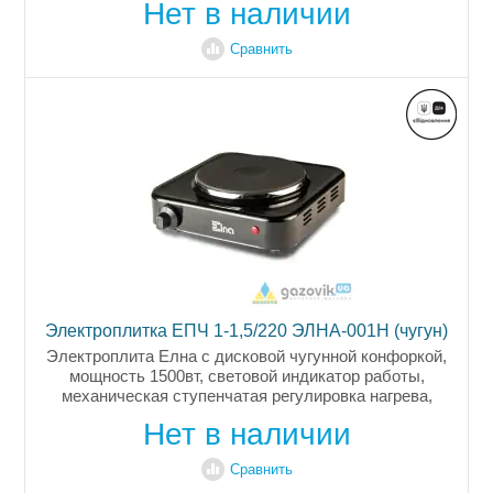
Нет в наличии
490х270х85мм, цвет...
Сравнить
Электроплитка ЕПЧ 1-1,5/220 ЭЛНА-001Н (чугун)
Электроплита Елна с дисковой чугунной конфоркой,
мощность 1500вт, световой индикатор работы,
механическая ступенчатая регулировка нагрева,
закрытый ТЭН, напряжение питания 220В,
Нет в наличии
габаритные размеры 290х270мм, высота 85мм,...
Сравнить