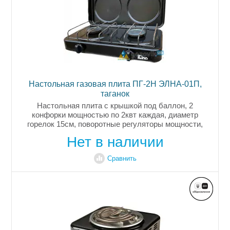
Настольная газовая плита ПГ-2Н ЭЛНА-01П,
таганок
Настольная плита с крышкой под баллон, 2
конфорки мощностью по 2квт каждая, диаметр
горелок 15см, поворотные регуляторы мощности,
индикация включения, вес 4,2кг, цвет темно-
Нет в наличии
коричневый, гарантия 2,5 года, страна...
Сравнить