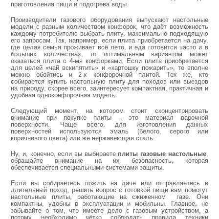
приготовления пищи и подогрева воды.
Производители газового оборудования выпускают настольные
модели с разным количеством конфорок, что даёт возможность
каждому потребителю выбрать плиту, максимально подходящую
его запросам. Так, например, если плита приобретается на дачу,
где целая семья проживает всё лето, и еда готовится часто и в
больших количествах, то оптимальным вариантом может
оказаться плита с 4-мя конфорками. Если плита приобретается
для целей «чай вскипятить» и «картошку пожарить», то вполне
можно обойтись и 2-х конфорочной плитой. Тех же, кто
собирается купить настольную плиту для походов или выездов
на природу, скорее всего, заинтересует компактная, практичная и
удобная одноконфорочная модель.
Следующий момент, на котором стоит сконцентрировать
внимание при покупке плиты – это материал варочной
поверхности. Чаще всего, для изготовления данных
поверхностей используются эмаль (белого, серого или
коричневого цвета) или же нержавеющая сталь.
Ну, и, конечно, если вы выбираете
плиты газовые настольные
,
обращайте внимание на их безопасность, которая
обеспечивается специальными системами защиты.
Если вы собираетесь пожить на даче или отправляетесь в
длительный поход, решить вопрос с готовкой пищи вам помогут
настольные плиты, работающие на сжиженном газе. Они
компактны, удобны в эксплуатации и мобильны. Главное, не
забывайте о том, что имеете дело с газовым устройством, а
потому необходимо чётко соблюдать правила техники