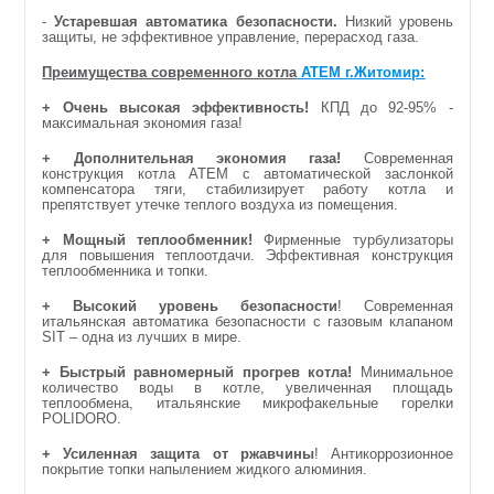
-
Устаревшая автоматика безопасности.
Низкий уровень
защиты, не эффективное управление, перерасход газа.
Преимущества современного котла
АТЕМ г.Житомир:
+ Очень высокая эффективность!
КПД до 92-95% -
максимальная экономия газа!
+ Дополнительная экономия газа!
Современная
конструкция котла АТЕМ с автоматической заслонкой
компенсатора тяги, стабилизирует работу котла и
препятствует утечке теплого воздуха из помещения.
+ Мощный теплообменник!
Фирменные турбулизаторы
для повышения теплоотдачи. Эффективная конструкция
теплообменника и топки.
+ Высокий уровень безопасности
! Современная
итальянская автоматика безопасности с газовым клапаном
SIT
– одна из лучших в мире.
+ Быстрый равномерный прогрев котла!
Минимальное
количество воды в котле, увеличенная площадь
теплообмена, итальянские микрофакельные горелки
POLIDORO
.
+ Усиленная защита от ржавчины
! Антикоррозионное
покрытие топки напылением жидкого алюминия.