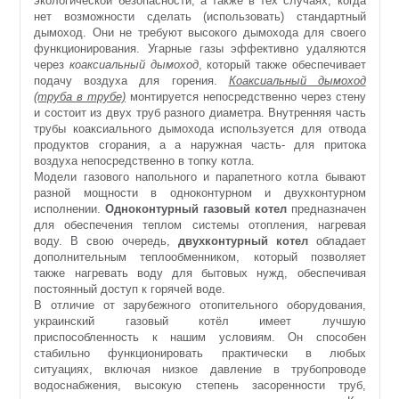
экологической безопасности, а также в тех случаях, когда
нет возможности сделать (использовать) стандартный
дымоход. Они не требуют высокого дымохода для своего
функционирования. Угарные газы эффективно удаляются
через
коаксиальный дымоход
, который также обеспечивает
подачу воздуха для горения.
Коаксиальный дымоход
(труба в трубе)
монтируется непосредственно через стену
и состоит из двух труб разного диаметра. Внутренняя часть
трубы коаксиального дымохода используется для отвода
продуктов сгорания, а а наружная часть- для притока
воздуха непосредственно в топку котла.
Модели газового напольного и парапетного котла бывают
разной мощности в одноконтурном и двухконтурном
исполнении.
Одноконтурный газовый котел
предназначен
для обеспечения теплом системы отопления, нагревая
воду. В свою очередь,
двухконтурный котел
обладает
дополнительным теплообменником, который позволяет
также нагревать воду для бытовых нужд, обеспечивая
постоянный доступ к горячей воде.
В отличие от зарубежного отопительного оборудования,
украинский газовый котёл имеет лучшую
приспособленность к нашим условиям. Он способен
стабильно функционировать практически в любых
ситуациях, включая низкое давление в трубопроводе
водоснабжения, высокую степень засоренности труб,