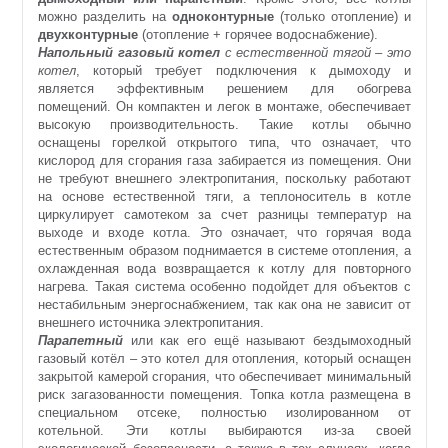
можно разделить на
одноконтурные
(только отопление) и
двухконтурные
(отопление + горячее водоснабжение).
Напольный газовый котел
с естественной тягой – это
котел
, который требует подключения к дымоходу и
является эффективным решением для обогрева
помещений. Он компактен и легок в монтаже, обеспечивает
высокую производительность. Такие котлы обычно
оснащены горелкой открытого типа, что означает, что
кислород для сгорания газа забирается из помещения. Они
не требуют внешнего электропитания, поскольку работают
на основе естественной тяги, а теплоноситель в котле
циркулирует самотеком за счет разницы температур на
выходе и входе котла. Это означает, что горячая вода
естественным образом поднимается в системе отопления, а
охлажденная вода возвращается к котлу для повторного
нагрева. Такая система особенно подойдет для объектов с
нестабильным энергоснабжением, так как она не зависит от
внешнего источника электропитания.
Парапетный
или как его ещё называют бездымоходный
газовый котёл – это котел для отопления, который оснащен
закрытой камерой сгорания, что обеспечивает минимальный
риск загазованности помещения. Топка котла размещена в
специальном отсеке, полностью изолированном от
котельной. Эти котлы выбираются из-за своей