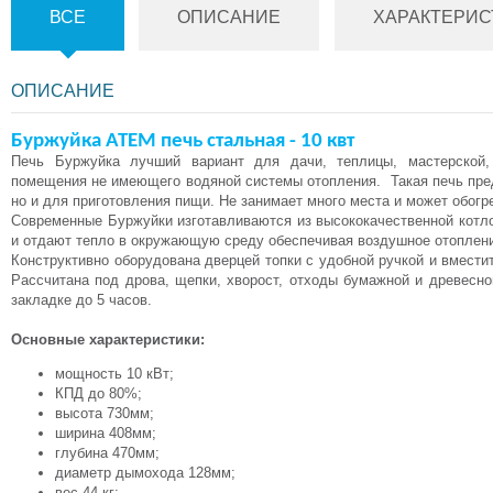
ВСЕ
ОПИСАНИЕ
ХАРАКТЕРИС
ОПИСАНИЕ
Буржуйка АТЕМ печь стальная - 10 квт
Печь Буржуйка лучший вариант для дачи, теплицы,
мастерской
помещения не имеющего водяной системы отопления.
Такая печь пре
но и для приготовления пищи. Не занимает много места и может обогр
Современные Буржуйки изготавливаются из высококачественной котло
и отдают тепло в окружающую среду обеспечивая воздушное отоплен
Конструктивно оборудована дверцей топки с удобной ручкой и вмест
Рассчитана под дрова, щепки, хворост, отходы бумажной и древесно
закладке до 5 часов.
Основные характеристики:
мощность 10 кВт;
КПД до 80%;
высота 730мм;
ширина 408мм;
глубина 470мм;
диаметр дымохода 128мм;
вес 44 кг;