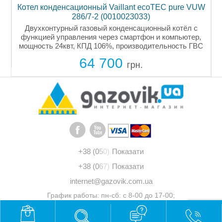
Котел конденсационный Vaillant ecoTEC pure VUW
К
286/7-2 (0010023033)
Двухконтурный газовый конденсационный котёл с
функцией управления через смартфон и компьютер,
мощность 24квт, КПД 106%, производительность ГВС
13,5л/мин, отапливаемая площадь до 240кв.м.,
64 700
закрытая камера сгорания,...
грн.
+38 (0
5
0)
Показати
+38 (0
6
7)
Показати
internet@gazovik.com.ua
График работы: пн-сб: с 8-00 до 17-00;
вс: выходной
© 2011 - 2026 "Газовик"