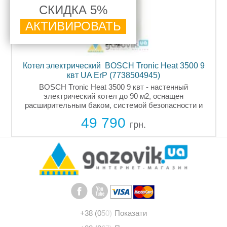
СКИДКА 5%
АКТИВИРОВАТЬ
ий BOSCH Tronic Heat 3500 9
Котел электрический P
 ErP (7738504945)
(7+7+7кВт) (
at 3500 9 квт - настенный
Настенный электрически
 котел до 90 м2, оснащен
режима нагрева по 7кВт,
ком, системой безопасности и
функция защиты от пониже
тел премиального класса, имеет
замерзания, IP защита 
9 790
48 0
ючения бойлера косвенного
дисплее параметров а
грн.
нагрева,...
+38 (0
5
0)
Показати