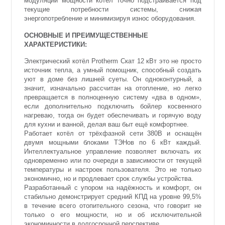
модуляции мощности котел точно подстраивается под
текущие потребности системы, снижая
энергопотребление и минимизируя износ оборудования.
ОСНОВНЫЕ И ПРЕИМУЩЕСТВЕННЫЕ
ХАРАКТЕРИСТИКИ:
Электрический котёл Protherm Скат 12 кВт это не просто
источник тепла, а умный помощник, способный создать
уют в доме без лишней суеты. Он одноконтурный, а
значит, изначально рассчитан на отопление, но легко
превращается в полноценную систему «два в одном»,
если дополнительно подключить бойлер косвенного
нагреваю, тогда он будет обеспечивать и горячую воду
для кухни и ванной, делая ваш быт ещё комфортнее.
Работает котёл от трёхфазной сети 380В и оснащён
двумя мощными блоками ТЭНов по 6 кВт каждый.
Интеллектуальное управление позволяет включать их
одновременно или по очереди в зависимости от текущей
температуры и настроек пользователя. Это не только
экономично, но и продлевает срок службы устройства.
Разработанный с упором на надёжность и комфорт, он
стабильно демонстрирует средний КПД на уровне 99,5%
в течение всего отопительного сезона, что говорит не
только о его мощности, но и об исключительной
экономичности в долгосрочной перспективе.