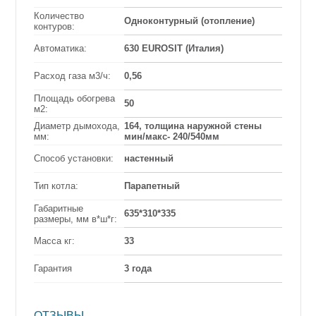
Количество
Одноконтурный (отопление)
контуров:
Автоматика:
630 EUROSIT (Италия)
Расход газа м3/ч:
0,56
Площадь обогрева
50
м2:
Диаметр дымохода,
164, толщина наружной стены
мм:
мин/макс- 240/540мм
Способ установки:
настенный
Тип котла:
Парапетный
Габаритные
635*310*335
размеры, мм в*ш*г:
Масса кг:
33
Гарантия
3 года
ОТЗЫВЫ