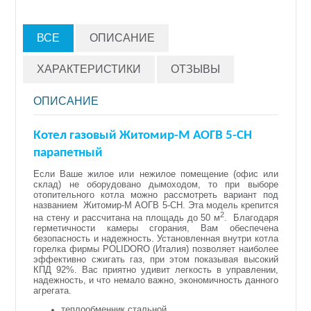
ВСЕ
ОПИСАНИЕ
ХАРАКТЕРИСТИКИ
ОТЗЫВЫ
ОПИСАНИЕ
Котел газовый Житомир-М АОГВ 5-СН
парапетный
Если Ва
ше жилое или нежилое помещение (офис или
склад) не оборудовано дымоходом, то при выборе
отопительного котла можно рассмотреть вариант под
названием Житомир-М АОГВ 5-СН. Эта модель крепится
2
на стену и рассчитана на площадь до 50 м
.
Благодаря
герметичности камеры сгорания, Вам обеспечена
безопасность и надежность. Установленная внутри котла
горелка фирмы
POLIDORO
(Италия) позволяет наиболее
эффективно сжигать газ, при этом показывая высокий
КПД 92%. Вас приятно удивит легкость в управлении,
надежность, и что немало важно, экономичность данного
агрегата.
теплообменник стальной