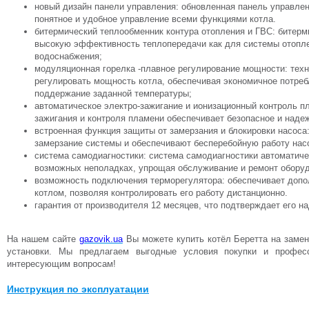
новый дизайн панели управления: обновленная панель управлен
понятное и удобное управление всеми функциями котла.
битермический
теплообменник контура отопления и ГВС:
битерм
высокую эффективность теплопередачи как для системы отоплен
водоснабжения
;
модуляционн
ая
горелка -плавное регулирование мощности: тех
регулировать мощность котла, обеспечивая экономичное потреб
поддержание заданной температуры
;
автоматическое электро-зажигание и ионизационный контроль п
зажигания и контроля пламени обеспечивает безопасное и наде
встроенная функция защиты от замерзания и блокировки насос
замерзание системы и обеспечивают бесперебойную работу нас
система самодиагностики: система самодиагностики автоматиче
возможных неполадках, упрощая обслуживание и ремонт обору
возможность подключения терморегулятора: обеспечивает допо
котлом, позволяя контролировать его работу дистанционно.
гарантия от производителя 12 месяцев, что подтверждает его на
На нашем сайте
gazovik.ua
Вы можете купить котёл Беретта на заме
установки. Мы предлагаем выгодные условия покупки и профес
интересующим вопросам!
Инструкция по эксплуатации