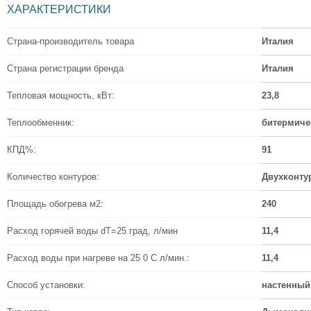
ХАРАКТЕРИСТИКИ
Страна-производитель товара
Италия
Страна регистрации бренда
Италия
Тепловая мощность, кВт:
23,8
Теплообменник:
битермиче
КПД%:
91
Количество контуров:
Двухконту
Площадь обогрева м2:
240
Расход горячей воды dT=25 град, л/мин
11,4
Расход воды при нагреве на 25 0 С л/мин.:
11,4
Способ установки:
настенный