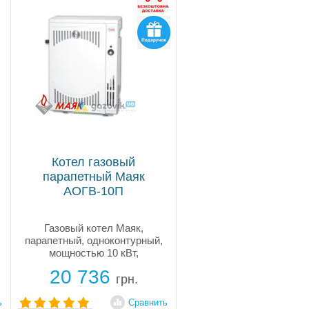
Котел газовый
парапетный Маяк
АОГВ-10П
Газовый котел Маяк,
парапетный, одноконтурный,
мощностью 10 кВт,
пьезорозжиг, КПД 90%, не
20 736
требует подключения к
грн.
электричеству,
универсальное слева/справа
ь
Сравнить