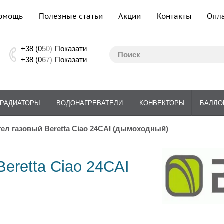
омощь
Полезные статьи
Акции
Контакты
Опл
+38 (0
5
0)
Показати
+38 (0
6
7)
Показати
РАДИАТОРЫ
ВОДОНАГРЕВАТЕЛИ
КОНВЕКТОРЫ
БАЛЛО
отел газовый Beretta Ciao 24CAI (дымоходный)
Beretta Ciao 24CAI