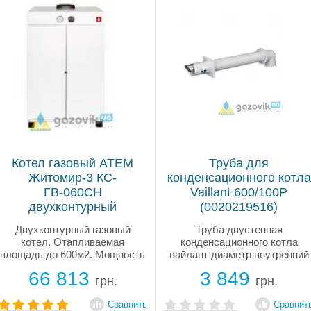
Котел газовый ATEM
Труба для
Житомир-3 КС-
конденсационного котла
ГВ-060СН
Vaillant 600/100P
двухконтурный
(0020219516)
Двухконтурный газовый
Труба двустенная
котел. Отапливаемая
конденсационного котла
площадь до 600м2. Мощность
вайлант диаметр внутренний
60кВт. Итальянская газовая
60мм, наружный 100мм,
66 813
3 849
автоматика. Теплообменник
длинна 1м, колено 87
грн.
грн.
имеет антикоррозионное
градусов, в комплекте: 2-е
покрытие. Секционные
декоративные манжеты для
Сравнить
Сравнит