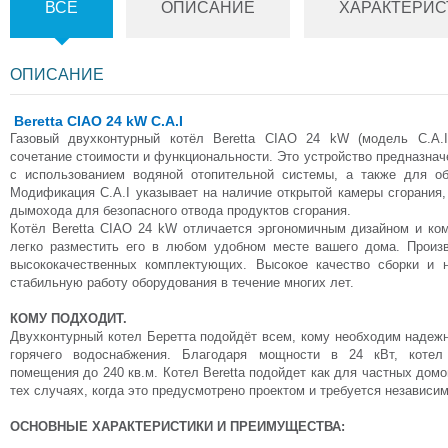
ВСЕ
ОПИСАНИЕ
ХАРАКТЕРИС
ОПИСАНИЕ
Beretta CIAO 24 kW C.A.I
Газовый двухконтурный котёл Beretta CIAO 24 kW (модель C.A.I
сочетание стоимости и функциональности. Это устройство предназна
с использованием водяной отопительной системы, а также для об
Модификация C.A.I указывает на наличие открытой камеры сгорания,
дымохода для безопасного отвода продуктов сгорания.
Котёл Beretta CIAO 24 kW отличается эргономичным дизайном и ко
легко разместить его в любом удобном месте вашего дома. Произ
высококачественных комплектующих. Высокое качество сборки и 
стабильную работу оборудования в течение многих лет.
КОМУ ПОДХОДИТ.
Двухконтурный котел Беретта подойдёт всем, кому необходим надеж
горячего водоснабжения. Благодаря мощности в 24 кВт, котел
помещения до 240 кв.м. Котел Beretta подойдет как для частных домов
тех случаях, когда это предусмотрено проектом и требуется независи
ОСНОВНЫЕ ХАРАКТЕРИСТИКИ И ПРЕИМУЩЕСТВА: