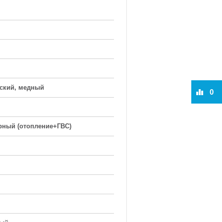
ский, медный
0
рный (отопление+ГВС)