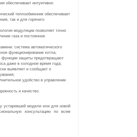
ия обеспечивает интуитивно
ический
теплообменник обеспечивает
ия, так и для горячего
нология модуляции позволяет точно
ление газа и постоянное
ламени: система автоматического
жное функционирование котла
;
а: функции защиты предотвращают
оса даже в холодное время года
;
ски выявляет и сообщает о
дования
;
лнительное удобство в управлении
дежность и качество.
ну устаревшей модели или для новой
сиональную консультацию по всем