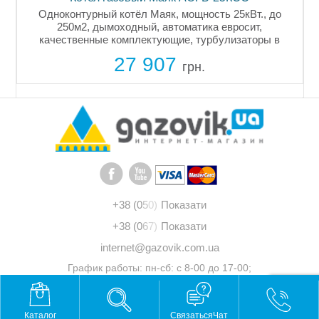
Одноконтурный котёл Маяк, мощность 25кВт., до
250м2, дымоходный, автоматика евросит,
качественные комплектующие, турбулизаторы в
каждом дымовом канале теплообменника, диаметр
27 907
дымохода 150мм, подключение газа 1/2 дюйма....
грн.
+38 (0
5
0)
Показати
+38 (0
6
7)
Показати
internet@gazovik.com.ua
График работы: пн-сб: с 8-00 до 17-00;
вс: выходной
© 2011 - 2026 "Газовик"
Разработка
Praid Agency
Каталог
СвязатьсяЧат