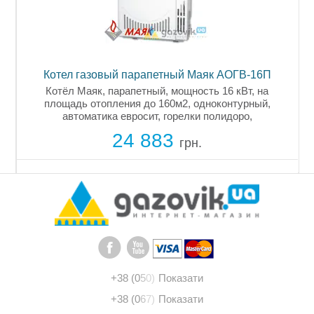
Котел газовый парапетный Маяк АОГВ-16П
Котёл Маяк, парапетный, мощность 16 кВт, на
площадь отопления до 160м2, одноконтурный,
автоматика евросит, горелки полидоро,
ы
комплектующие итальянские, универсальное
24 883
боковое подключение к системе, не требует
грн.
дымохода,...
+38 (0
5
0)
Показати
+38 (0
6
7)
Показати