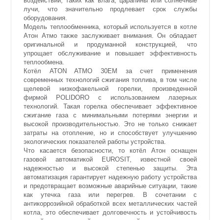
воздействий, таких как влага, царапины или солнечные
лучи, что значительно продлевает срок службы
оборудования.
Модель теплообменника, который используется в котле
Атон Атмо также заслуживает внимания. Он обладает
оригинальной и продуманной конструкцией, что
упрощает обслуживание и повышает эффективность
теплообмена.
Котёл ATON ATMO 30ЕМ за счет применения
современных технологий сжигания топлива, в том числе
щелевой низкофакельной горелки, произведенной
фирмой POLIDORO с использованием лазерных
технологий. Такая горелка обеспечивает эффективное
сжигание газа с минимальными потерями энергии и
высокой производительностью. Это не только снижает
затраты на отопление, но и способствует улучшению
экологических показателей работы устройства.
Что касается безопасности, то котёл Атон оснащен
газовой автоматикой EUROSIT, известной своей
надежностью и высокой степенью защиты. Эта
автоматизация гарантирует надежную работу устройства
и предотвращает возможные аварийные ситуации, такие
как утечка газа или перегрев. В сочетании с
антикоррозийной обработкой всех металлических частей
котла, это обеспечивает долговечность и устойчивость