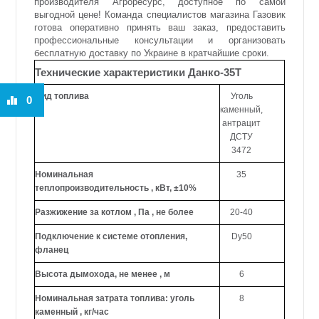
производителя Агроресурс, доступное по самой
выгодной цене! Команда специалистов магазина Газовик
готова оперативно принять ваш заказ, предоставить
профессиональные консультации и организовать
бесплатную доставку по Украине в кратчайшие сроки.
Технические характеристики Данко-35Т
Вид топлива
Уголь
0
каменный,
антрацит
ДСТУ
3472
Номинальная
35
теплопроизводительность , кВт, ±10%
Разжижение за котлом , Па , не более
20-40
Подключение к системе отопления,
Dy50
фланец
Высота дымохода, не менее , м
6
Номинальная затрата топлива: уголь
8
каменный , кг/час