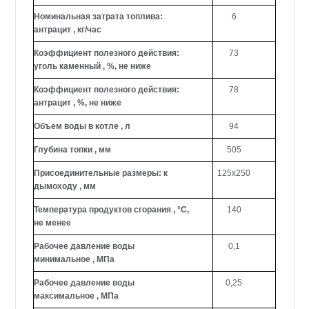
Номинальная затрата топлива:
6
антрацит , кг/час
Коэффициент полезного действия:
73
уголь каменный , %, не ниже
Коэффициент полезного действия:
78
антрацит , %, не ниже
Объем воды в котле , л
94
Глубина топки , мм
505
Присоединительные размеры: к
125х250
дымоходу , мм
Температура продуктов сгорания , °С,
140
не менее
Рабочее давление воды
0,1
минимальное , МПа
Рабочее давление воды
0,25
максимальное , МПа