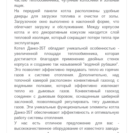
частью теплообменника, чугунные колосники и зольный
ящик.
На передней панели котла расположены удобные
дверцы для загрузки топлива и очистки от золы.
Загрузочное окно выполнено в наклонной форме, что
облегчает загрузку и обслуживание. Между корпусом
котла и его декоративным кожухом находится слой
тепловой изоляции, который сокращает потери тепла при
эксплуатации.
Котел Данко-35Т обладает уникальной особенностью -
увеличенной площади теплообменника, которая
достигается благодаря применению двойных стенок
корпуса и созданию так называемой "водяной рубашки".
Это позволяет эффективно передавать тепло из горячих
газов к системе отопления. Дополнительно, над
топочной камерой расположен конвективный газоход с
водяными полками, который эффективно извлекает
тепло из дымовых газов. Конвективный газоход
соединен с дымовым боровом, оснащенным шиберной
заслонкой, позволяющей регулировать тягу дымовых
газов. Эти уникальные функциональные элементы котла
Данко-35Т обеспечивают эффективность и оптимальную
работу системы отопления.
У нас есть отличное предложение для вас -
высококачественное оборудование от известного завода-