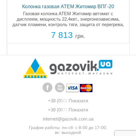
Колонка газовая АТЕМ Житомир ВПГ-20
Газовая колонка АТЕМ Житомир автомат с
дисплеем, мощность 22,4квт., энергонезависима,
датчик пламени, контроль тяги, защита от перегрева,
проточный газовый водонагреватель работает при
к
7 813
низком давлении воды. Купить...
грн.
0
+38 (0
5
0)
Показати
+38 (0
6
7)
Показати
internet@gazovik.com.ua
График работы: пн-сб: с 8-00 до 17-00;
вс: выходной