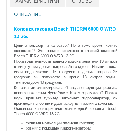
ХАРАКТЕРИСТИКИ
ОТЗЫВЫ
ОПИСАНИЕ
Колонка газовая Bosch THERM 6000 О WRD
13-2G.
Цените комфорт и качество? Но в тоже время хотите
экономить?! Это вполне возможно с газовой колонкой
Bosch THERM 6000 О WRD 13-2G.
Производительность данного водонагревателя 13 литров
в минуту при дельте
нагрева
25
градусов
. Иными слова,
если вода заходит 15 градусов + дельта
нагрева
25
градусов
вы получаете в кране 13 литров воды
температурой 40 градусов.
Колонка автоматизирована благодаря функции розжига
нового поколения HydroPower. Как это работает? Проток
воды вращает турбину, запускает гидрогенератор, он
производит энергию и дает искру для розжига колонки.
Основные характеристики дымоходной колонки Bosch
Therm 6000 О WRD 13-2G:
функция модуляции пламени горелки;
розжиг с помощью гидрогенератора;