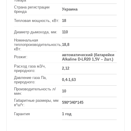
товара
Страна регистрации
Украина
бренда
Тепловая мощность, кВт:
18
Диаметр дымохода, мм:
110
Номинальная
теплопроизводительность,
18,8
кВт:
автоматический (батарейки
Розжиг:
Alkaline D-LR20 1,5V – 2шт.)
Расход газа м3/ч,
2,12
природного:
Давление газа Па,
0,4-1,63
природного:
Производительность л/
10
мин:
Габаритные размеры, мм
590*340*145
в*ш*г:
Гарантия
1 год