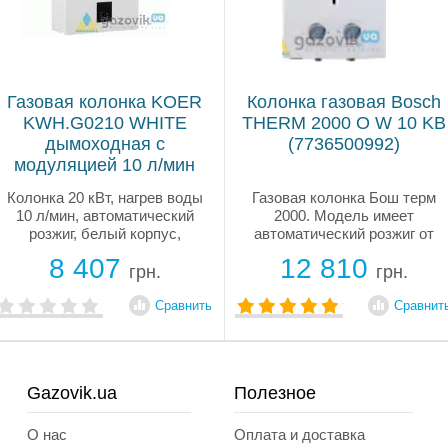
Газовая колонка KOER
Колонка газовая Bosch
KWH.G0210 WHITE
THERM 2000 О W 10 KB
дымоходная с
(7736500992)
модуляцией 10 л/мин
(белый цвет) (KR5556)
Колонка 20 кВт, нагрев воды
Газовая колонка Бош терм
10 л/мин, автоматический
2000. Модель имеет
розжиг, белый корпус,
автоматический розжиг от
дымоходная с модуляцией
батареек. Оснащена
8 407
12 810
пламени. Медный
усиленным медным
грн.
грн.
теплообменник Oxygen Free,
теплообменником. Сборка
стабильная температура
Португалия. Гарантия 2 года.
Сравнить
Сравнит
воды, экономия газа и
Бесплатная доставка. Ждем
современный LED-дисплей.
Вашего заказа!
Модель — KOER...
Gazovik.ua
Полезное
О нас
Оплата и доставка