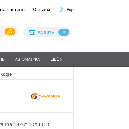
ата частями
Отзывы
Укр
0
НЫ
АВТОМАТИКА
ЕЩЁ
ПЛИТЫ
ГА
о Кофе
КУХОННЫЕ
vanna 18кВт 10л LCD