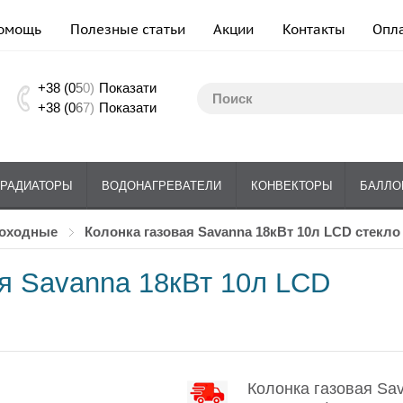
омощь
Полезные статьи
Акции
Контакты
Опл
+38 (0
5
0)
Показати
+38 (0
6
7)
Показати
РАДИАТОРЫ
ВОДОНАГРЕВАТЕЛИ
КОНВЕКТОРЫ
БАЛЛО
моходные
Колонка газовая Savanna 18кВт 10л LCD стекл
ая Savanna 18кВт 10л LCD
Колонка газовая Sa