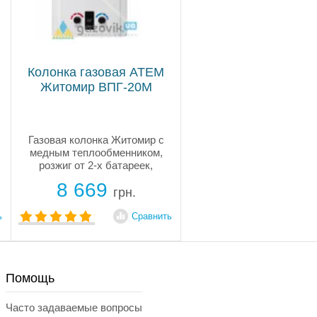
Колонка газовая АТЕМ
Житомир ВПГ-20М
Газовая колонка Житомир с
медным теплообменником,
розжиг от 2-х батареек,
производительностью 10л
8 669
горячей воды в минуту,
грн.
высокий уровень КПД,
экономное потребление газа,
ь
Сравнить
датчик тяги, ионизационный
электрод, без...
Помощь
Часто задаваемые вопросы