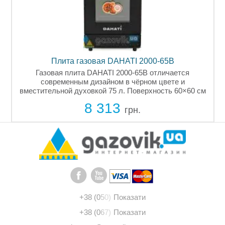
Плита газовая DAHATI 2000-02BX
Плита DAHATI 2000-02BX – гармоничное сочетание
чёрного корпуса и нержавеющей панели. Духовка 50
см
л и чугунные решётки – функциональность и стиль в
одному.
6 779
грн.
+38 (0
5
0)
Показати
+38 (0
6
7)
Показати