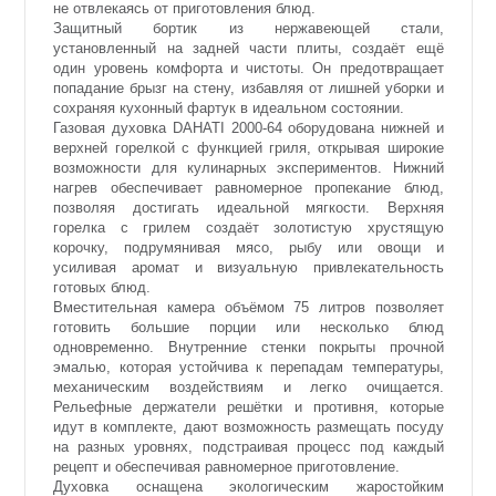
не отвлекаясь от приготовления блюд.
Защитный бортик из нержавеющей стали,
установленный на задней части плиты, создаёт ещё
один уровень комфорта и чистоты. Он предотвращает
попадание брызг на стену, избавляя от лишней уборки и
сохраняя кухонный фартук в идеальном состоянии.
Газовая духовка DAHATI 2000-64 оборудована нижней и
верхней горелкой с функцией гриля, открывая широкие
возможности для кулинарных экспериментов. Нижний
нагрев обеспечивает равномерное пропекание блюд,
позволяя достигать идеальной мягкости. Верхняя
горелка с грилем создаёт золотистую хрустящую
корочку, подрумянивая мясо, рыбу или овощи и
усиливая аромат и визуальную привлекательность
готовых блюд.
Вместительная камера объёмом 75 литров позволяет
готовить большие порции или несколько блюд
одновременно. Внутренние стенки покрыты прочной
эмалью, которая устойчива к перепадам температуры,
механическим воздействиям и легко очищается.
Рельефные держатели решётки и противня, которые
идут в комплекте, дают возможность размещать посуду
на разных уровнях, подстраивая процесс под каждый
рецепт и обеспечивая равномерное приготовление.
Духовка оснащена экологическим жаростойким