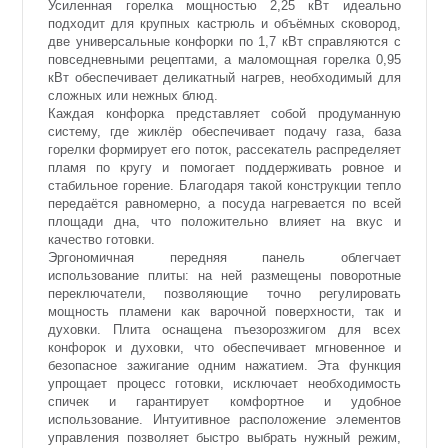
Усиленная горелка мощностью 2,25 кВт идеально
подходит для крупных кастрюль и объёмных сковород,
две универсальные конфорки по 1,7 кВт справляются с
повседневными рецептами, а маломощная горелка 0,95
кВт обеспечивает деликатный нагрев, необходимый для
сложных или нежных блюд.
Каждая конфорка представляет собой продуманную
систему, где жиклёр обеспечивает подачу газа, база
горелки формирует его поток, рассекатель распределяет
пламя по кругу и помогает поддерживать ровное и
стабильное горение. Благодаря такой конструкции тепло
передаётся равномерно, а посуда нагревается по всей
площади дна, что положительно влияет на вкус и
качество готовки.
Эргономичная передняя панель облегчает
использование плиты: на ней размещены поворотные
переключатели, позволяющие точно регулировать
мощность пламени как варочной поверхности, так и
духовки. Плита оснащена пъезорозжигом для всех
конфорок и духовки, что обеспечивает мгновенное и
безопасное зажигание одним нажатием. Эта функция
упрощает процесс готовки, исключает необходимость
спичек и гарантирует комфортное и удобное
использование. Интуитивное расположение элементов
управления позволяет быстро выбрать нужный режим,