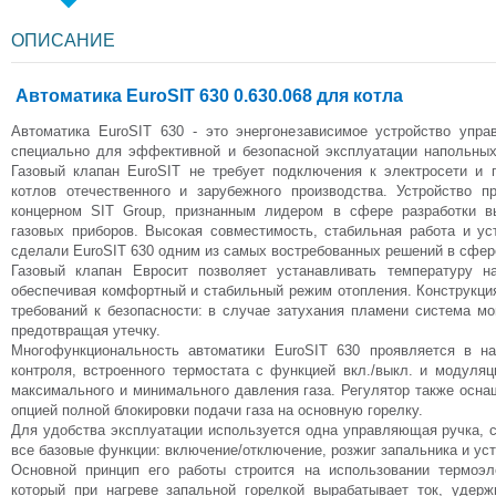
ОПИСАНИЕ
Автоматика EuroSIT 630 0.630.068 для котла
Автоматика EuroSIT 630 - это энергонезависимое устройство упра
специально для эффективной и безопасной эксплуатации напольных
Газовый клапан EuroSIT не требует подключения к электросети и
котлов отечественного и зарубежного производства. Устройство п
концерном SIT Group, признанным лидером в сфере разработки в
газовых приборов. Высокая совместимость, стабильная работа и у
сделали EuroSIT 630 одним из самых востребованных решений в сфер
Газовый клапан Евросит позволяет устанавливать температуру н
обеспечивая комфортный и стабильный режим отопления. Конструкция
требований к безопасности: в случае затухания пламени система мо
предотвращая утечку.
Многофункциональность автоматики EuroSIT 630 проявляется в н
контроля, встроенного термостата с функцией вкл./выкл. и модуляц
максимального и минимального давления газа. Регулятор также осна
опцией полной блокировки подачи газа на основную горелку.
Для удобства эксплуатации используется одна управляющая ручка,
все базовые функции: включение/отключение, розжиг запальника и ус
Основной принцип его работы строится на использовании термоэле
который при нагреве запальной горелкой вырабатывает ток, удер