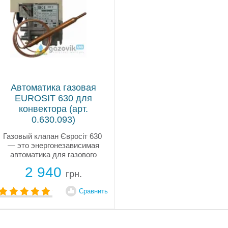
Автоматика газовая
EUROSIT 630 для
конвектора (арт.
0.630.093)
Газовый клапан Євросіт 630
— это энергонезависимая
автоматика для газового
конвектора. Оснащён ручным
2 940
управлением, модулируемым
грн.
термостатом, прост в
подключении.
Сравнить