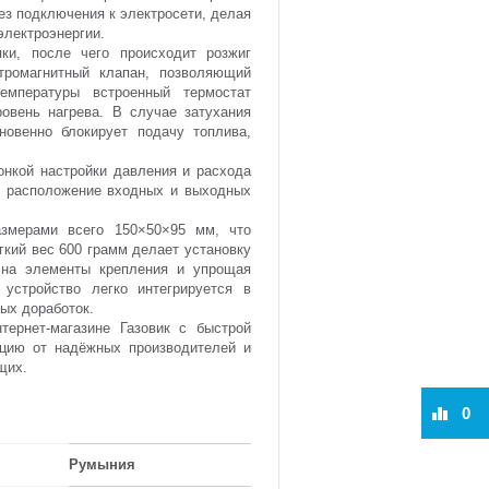
ез подключения к электросети, делая
электроэнергии.
и, после чего происходит розжиг
ктромагнитный клапан, позволяющий
емпературы встроенный термостат
овень нагрева. В случае затухания
новенно блокирует подачу топлива,
нкой настройки давления и расхода
ое расположение входных и выходных
азмерами всего 150×50×95 мм, что
ёгкий вес 600 грамм делает установку
 на элементы крепления и упрощая
 устройство легко интегрируется в
ых доработок.
тернет-магазине Газовик с быстрой
кцию от надёжных производителей и
щих.
0
Румыния