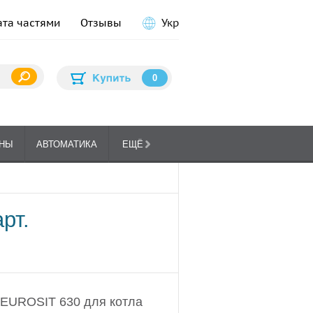
ата частями
Отзывы
Укр
0
НЫ
АВТОМАТИКА
ЕЩЁ
ПЛИТЫ
ГА
КУХОННЫЕ
рт.
 EUROSIT 630 для котла