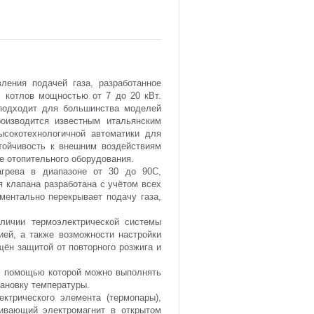
вления подачей газа, разработанное
 котлов мощностью от 7 до 20 кВт.
 подходит для большинства моделей
роизводится известным итальянским
ысокотехнологичной автоматики для
стойчивость к внешним воздействиям
е отопительного оборудования.
агрева в диапазоне от 30 до 90C,
 клапана разработана с учётом всех
ментально перекрывает подачу газа,
аличии термоэлектрической системы
ией, а также возможности настройки
щён защитой от повторного розжига и
 с помощью которой можно выполнять
тановку температуры.
ктрического элемента (термопары),
живающий электромагнит в открытом