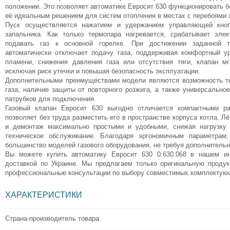
положении. Это позволяет автоматике Евросит 630 функционировать б
её идеальным решением для систем отопления в местах с перебоями 
Пуск осуществляется нажатием и удержанием управляющей кнопк
запальника. Как только термопара нагревается, срабатывает эле
подавать газ к основной горелке. При достижении заданной т
автоматически отключает подачу газа, поддерживая комфортный ур
пламени, снижения давления газа или отсутствия тяги, клапан мг
исключая риск утечки и повышая безопасность эксплуатации.
Дополнительными преимуществами модели являются возможность то
газа, наличие защиты от повторного розжига, а также универсальн
патрубков для подключения.
Газовый клапан Евросит 630 выгодно отличается компактными р
позволяет без труда разместить его в пространстве корпуса котла. Л
и демонтаж максимально простыми и удобными, снижая нагрузку
техническое обслуживание. Благодаря эргономичным параметрам,
большинство моделей газового оборудования, не требуя дополнительн
Вы можете купить автоматику Евросит 630 0.630.068 в нашем ин
доставкой по Украине. Мы предлагаем только оригинальную проду
профессиональные консультации по выбору совместимых комплектую
ХАРАКТЕРИСТИКИ
Страна-производитель товара