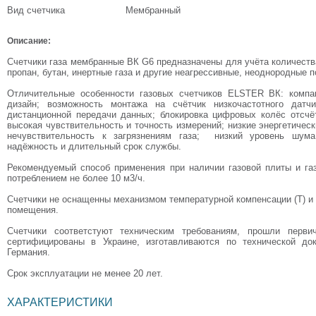
Вид счетчика
Мембранный
Описание:
Счетчики газа мембранные ВК G6 предназначены для учёта количества
пропан, бутан, инертные газа и другие неагрессивные, неоднородные п
Отличительные особенности газовых счетчиков ELSTER ВК: компа
дизайн; возможность монтажа на счётчик низкочастотного датч
дистанционной передачи данных; блокировка цифровых колёс отсчёт
высокая чувствительность и точность измерений; низкие энергетичес
нечувствительность к загрязнениям газа; низкий уровень шума;
надёжность и длительный срок службы.
Рекомендуемый способ применения при наличии газовой плиты и г
потреблением не более 10 м3/ч.
Счетчики не оснащенны механизмом температурной компенсации (Т) и
помещения.
Cчетчики соответстуют техническим требованиям, прошли перви
сертифицированы в Украине, изготавливаются по технической до
Германия.
Срок эксплуатации не менее 20 лет.
ХАРАКТЕРИСТИКИ