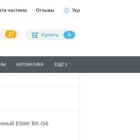
ата частями
Отзывы
Укр
0
НЫ
АВТОМАТИКА
ЕЩЁ
ПЛИТЫ
ГА
КУХОННЫЕ
анный Elster BK-G6