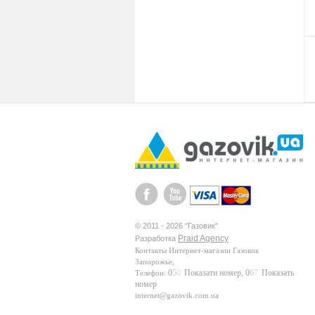
© 2011 - 2026 "Газовик"
Praid Agency
Разработка
Контакты
Интернет-магазин Газовик
Запорожье
,
0
5
0
Показати номер
0
6
7
Показать
Телефон:
,
номер
internet@gazovik.com.ua