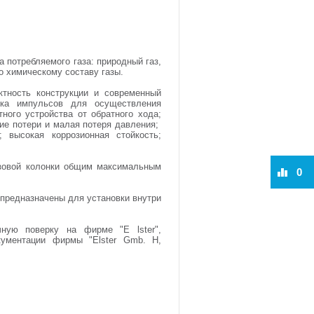
 потребляемого газа: природный газ,
о химическому составу газы.
ктность конструкции и современный
ика импульсов для осуществления
ного устройства от обратного хода;
кие потери и малая потеря давления;
 высокая коррозионная стойкость;
азовой колонки общим максимальным
0
 предназначены для установки внутри
чную поверку на фирме "Е lster",
кументации фирмы "Elster Gmb. H,