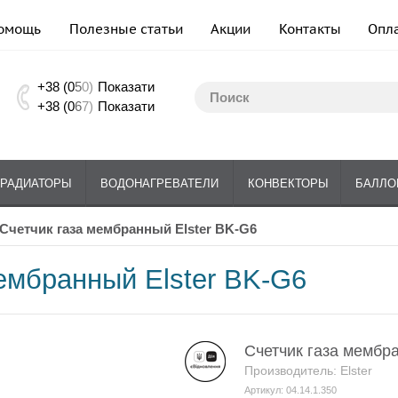
омощь
Полезные статьи
Акции
Контакты
Опл
+38 (0
5
0)
Показати
+38 (0
6
7)
Показати
РАДИАТОРЫ
ВОДОНАГРЕВАТЕЛИ
КОНВЕКТОРЫ
БАЛЛО
Счетчик газа мембранный Elster BK-G6
ембранный Elster BK-G6
Счетчик газа мембр
Производитель: Elster
Артикул: 04.14.1.350