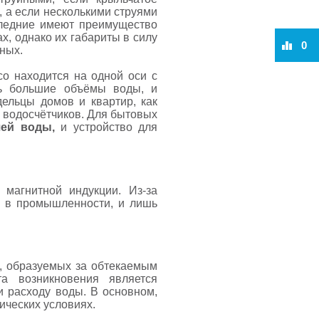
 а если несколькими струями
следние имеют преимущество
х, однако их габариты в силу
0
ных.
со находится на одной оси с
ть большие объёмы воды, и
ельцы домов и квартир, как
 водосчётчиков. Для бытовых
чей воды,
и устройство для
 магнитной индукции. Из-за
е в промышленности, и лишь
й, образуемых за обтекаемым
та возникновения является
и расходу воды. В основном,
ических условиях.