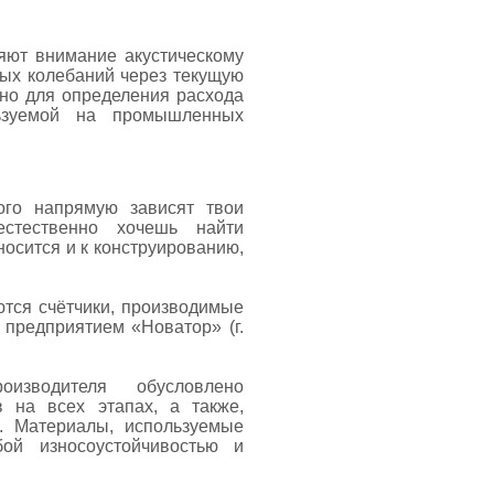
ляют внимание акустическому
ых колебаний через текущую
но для определения расхода
ьзуемой на промышленных
ого напрямую зависят твои
естественно хочешь найти
осится и к конструированию,
тся счётчики, производимые
предприятием «Новатор» (г.
изводителя обусловлено
в на всех этапах, а также,
. Материалы, используемые
бой износоустойчивостью и