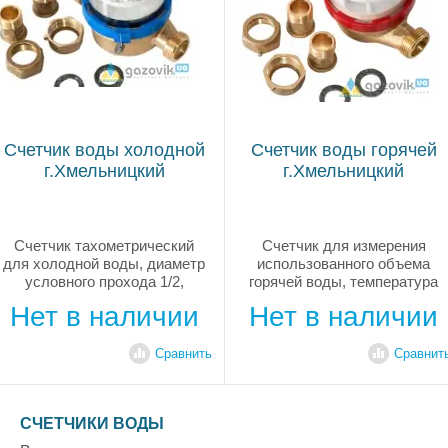
Счетчик воды холодной
Счетчик воды горячей
г.Хмельницкий
г.Хмельницкий
Счетчик тахометрический
Счетчик для измерения
для холодной воды, диаметр
использованного объема
условного прохода 1/2,
горячей воды, температура
номинальный расход 1,6м3/ч,
воды 30–90С, максимальный
Нет в наличии
Нет в наличии
давлением воды до 1МПА,
расход 3м3, порог
горизонтальная или
чувствительности 0,015м3/ч,
вертикальная установка,
условный проход 15мм,
Сравнить
Сравнит
монтажная длина 110мм,
латунный корпус, счетный
корпус латунь,...
механизм с магнитной
связью...
СЧЕТЧИКИ ВОДЫ