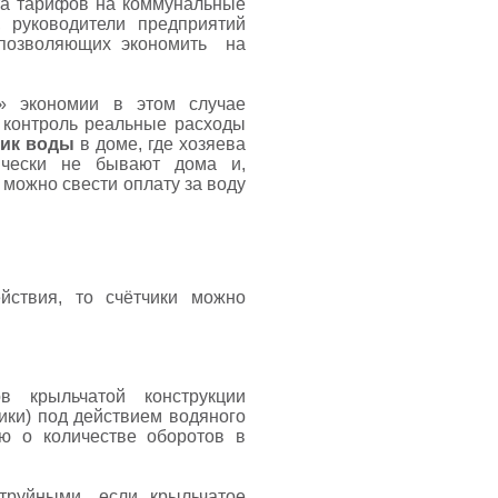
ста тарифов на коммунальные
 руководители предприятий
 позволяющих экономить на
» экономии в этом случае
д контроль реальные расходы
чик воды
в доме, где хозяева
тически не бывают дома и,
 можно свести оплату за воду
йствия, то счётчики можно
в крыльчатой конструкции
ики) под действием водяного
ю о количестве оборотов в
труйными, если крыльчатое