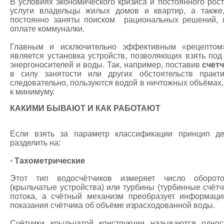
В условиях экономического кризиса и постоянного ро
услуги владельцы жилых домов и квартир, а также,
постоянно заняты поиском рациональных решений,
оплате коммуналки.
Главным и исключительно эффективным «рецептом
является установка устройств, позволяющих взять по
энергоносителей и воды. Так, например, поставив
счет
в силу занятости или других обстоятельств прак
следовательно, пользуются водой в ничтожных объёмах,
к минимуму.
КАКИМИ БЫВАЮТ И КАК РАБОТАЮТ
Если взять за параметр классификации принцип де
разделить на:
·
Тахометрические
Этот тип водосчётчиков измеряет число оборото
(крыльчатые устройства) или турбины (турбинные счётч
потока, а счётный механизм преобразует информаци
показания счётчика об объёме израсходованной воды.
Счётчики крыльчатой конструкции называются однос