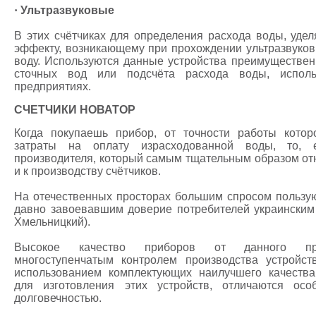
·
Ультразвуковые
В этих счётчиках для определения расхода воды, уде
эффекту, возникающему при прохождении ультразвуков
воду. Используются данные устройства преимуществен
сточных вод или подсчёта расхода воды, испол
предприятиях.
СЧЕТЧИКИ НОВАТОР
Когда покупаешь прибор, от точности работы котор
затраты на оплату израсходованной воды, то, 
производителя, который самым тщательным образом отн
и к производству счётчиков.
На отечественных просторах большим спросом пользую
давно завоевавшим доверие потребителей украинским 
Хмельницкий).
Высокое качество приборов от данного про
многоступенчатым контролем производства устройст
использованием комплектующих наилучшего качества
для изготовления этих устройств, отличаются осо
долговечностью.