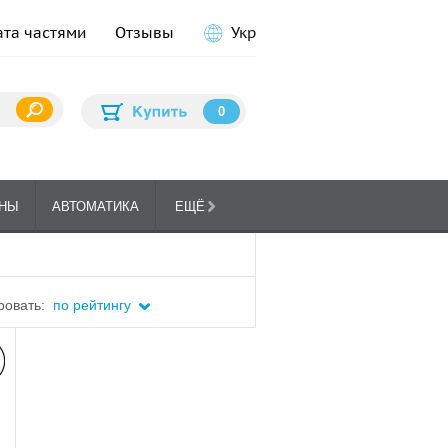
ата частями
Отзывы
Укр
0
НЫ
АВТОМАТИКА
ЕЩЁ
ПЛИТЫ
ГА
КУХОННЫЕ
ровать:
по рейтингу