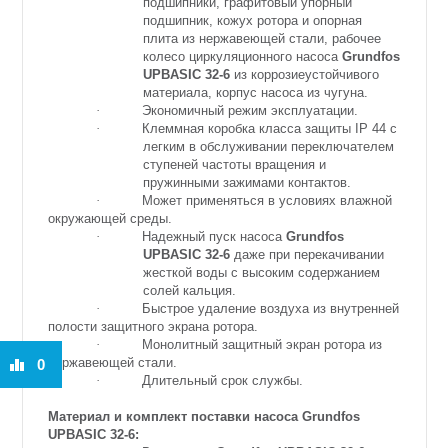
подшипники, графитовый упорный
подшипник, кожух ротора и опорная
плита из нержавеющей стали, рабочее
колесо циркуляционного насоса
Grundfos
UPBASIC 32-6
из коррозиеустойчивого
материала, корпус насоса из чугуна.
·
Экономичный режим эксплуатации.
·
Клеммная коробка класса защиты IP 44 с
легким в обслуживании переключателем
ступеней частоты вращения и
пружинными зажимами контактов.
·
Может применяться в условиях влажной
окружающей среды.
·
Надежный пуск насоса
Grundfos
UPBASIC 32-6
даже при перекачивании
жесткой воды с высоким содержанием
солей кальция.
·
Быстрое удаление воздуха из внутренней
полости защитного экрана ротора.
·
Монолитный защитный экран ротора из
нержавеющей стали.
0
·
Длительный срок службы.
Материал и комплект поставки насоса Grundfos
UPBASIC 32-6: