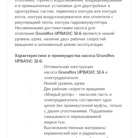
отопления, горячего водоснабжения, кондиционирования
и в промышленных установках для двухтрубных и
однотрубных систем, первичного контура или контура
котла, контура воздухонагревателя или отопителя с
рекуперацией тепла, контура гидроаккумулятора.
Несомненными достоинствами насоса для
отопления
Grundfos UPBASIC 32-6
являются низкий
уровень шума, наличие двух рабочих скоростей
вращения и экономичный режим эксплуатации.
Характеристики и преимущества насоса Grundfos
UPBASIC 32-6:
·
Оптимальная конструкция
насоса
Grundfos UPBASIC 32-6
и
электродвигателя.
·
Низкий уровень шума.
·
Две рабочие скорости вращения.
·
«Мокрый ротор» - насосная часть и
электродвигатель составляют одно
целое без промежуточной муфты, только
с двумя уплотнениями. Подшипники
смазываются перекачиваемой
жидкостью.
·
Высококачественные материалы:
керамический вал и радиальные