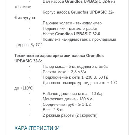
·
Вал насоса
Grundfos UPBASIC 32-6
из
керамики
·
Корпус насоса
Grundfos UPBASIC 32-
6
из чугуна
·
Рабочее колесо - технополимер
·
Подшипники - металлографит
·
Насос
Grundfos UPBASIC 32-6
·
Комплект накидных гаек с прокладками
под резьбу G1"
Технические характеристики насоса Grundfos
UPBASIC 32-6:
·
Напор макс. - 6 м. водяного столба
·
Расход макс. - 3,8 м3/ч.
·
Подключение к сети 1~230 В, 50 Гц
·
Диапазон температур жидкости от + 1°C
до +110°C
·
Рабочее давление макс. - 10 бар
·
Монтажная длина - 180 мм.
·
Соединение труб - G 1 1/2
·
Вес - 2,8 кг
·
2 режима работы (2 скорости)
ХАРАКТЕРИСТИКИ