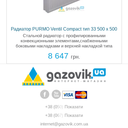
00
Радиатор PURMO Ventil Compact тип 33 500 x 500
Р
Стальной радиатор с профилированными
конвекционными элементами,снабженными
боковыми накладками и верхней накладкой типа
"гриль". Два нижних и четыре боковых
8 647
й
подсоединительных отверстия с внутренней резьбой
грн.
+38 (0
5
0)
Показати
+38 (0
6
7)
Показати
internet@gazovik.com.ua