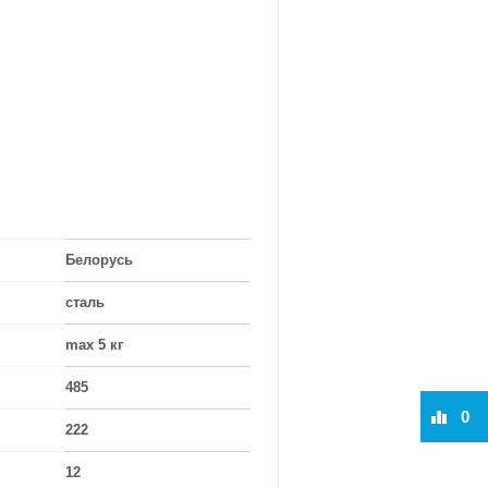
Белорусь
сталь
max 5 кг
485
0
222
12