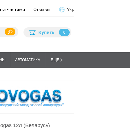
ата частями
Отзывы
Укр
0
НЫ
АВТОМАТИКА
ЕЩЁ
ПЛИТЫ
ГА
КУХОННЫЕ
ogas 12л (Беларусь)