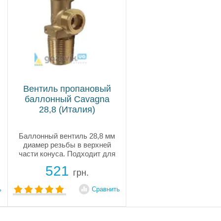
Вентиль пропановый
баллонный Cavagna
28,8 (Италия)
Баллонный вентиль 28,8 мм
диамер резьбы в верхней
части конуса. Подходит для
баллонов старого образца
521
украинского и белорусского
грн.
производства. Надежный
вентиль от проверенного
ь
Сравнить
итальянского производителя.