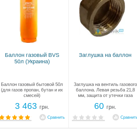
Баллон газовый BVS
Заглушка на баллон
50л (Украина)
Баллон газовый бытовой 50л
Заглушка на вентиль газового
(для газов пропан, бутан и их
баллона. Левая резьба 21,8
смесей)
мм, защита от утечки газа
для пропановых баллонов.
3 463
60
Покупайте по выгодной цене!
грн.
грн.
Сравнить
Сравнит