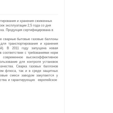
ртирования и хранения сжиженных
ок эксплуатации 2,5 года со дня
ска. Продукция сертифицирована в
е сварные бытовые газовые баллоны
для транспортирования и хранения
ей). В 2011 году запущена новая
в соответствии с требованиями норм
 современное высокоэффективное
ользование для контроля установок
 качества. Сварка газовых баллонов
оем флюса, так и в среде защитных
овые смеси заводом закупаются у
дства и гарантирующих европейское