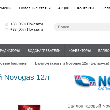
омощь
Полезные статьи
Акции
Контакты
Опл
+38 (0
5
0)
Показати
+38 (0
6
7)
Показати
РАДИАТОРЫ
ВОДОНАГРЕВАТЕЛИ
КОНВЕКТОРЫ
БАЛЛО
азовые баллоны
Баллон газовый Novogas 12л (Беларусь)
й Novogas 12л
Баллон газовый Nov