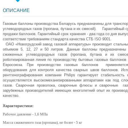
ОПИСАНИЕ
Газовые баллоны производства Беларусь предназначены для транспо
углеводородных газов (пропана, бутана и их смесей). Гарантийный ср
продажи баллонов. Гарантийный срок хранения - два года со дня выпу
соответствие требованиям стандарта качества СТБ ISO 9001.
ОАО «Новогрудский завод газовой аппаратуры» производит стальны
объемом 5, 12, 27 и 50 литров. Данные баллоны предназначены 
сжиженных углеводородных газов (пропана, бутана и их смес
роботизированная линия по производству бытовых газовых баллонов 
Евросоюза. При производстве газовых баллонов применяется
оборудования для контроля качества сварных швов баллонов. Исп
рентгенографирования компании Philips гарантирует стабильность
осуществляется высокомеханизированными аппаратами как под сл
газов. Сварочная проволока, сварочные флюсы и сварочные газ
зарубежных производителей имеющих многолетний опыт их произво
качество.
Характеристики:
Рабочее давление - 1,6 МПа
Масса сжиженного газа (пропана), не более - 5 кг