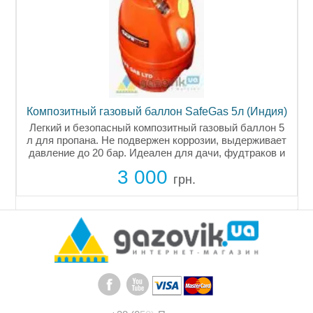
Композитный газовый баллон SafeGas 5л (Индия)
Р
а
Легкий и безопасный композитный газовый баллон 5
л для пропана. Не подвержен коррозии, выдерживает
давление до 20 бар. Идеален для дачи, фудтраков и
мобильных кафе. Сертифицирован для
3 000
использования в Украине.
грн.