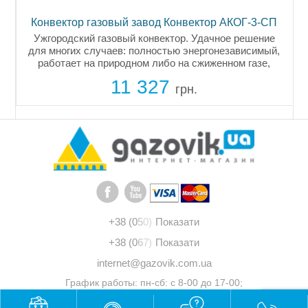
П
Конвектор газовый завод Конвектор АКОГ-3-СП
Ужгородский газовый конвектор. Удачное решение
.
для многих случаев: полностью энергонезависимый,
работает на природном либо на сжиженном газе,
прост в монтаже. Мощность 3кВт, площадь
11 327
отапливаемая до 30м2. Труба для...
грн.
+38 (0
5
0)
Показати
+38 (0
6
7)
Показати
internet@gazovik.com.ua
График работы: пн-сб: с 8-00 до 17-00;
вс: выходной