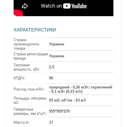
ХАРАКТЕРИСТИКИ
Страна-
производитель
Украина
товара
Страна регистрации
Украина
бренда
Тепловая
2,5
мощность, кВт:
КПД%:
90
природний - 0,26 м3/г; скраплений
Расход газа м3/ч:
- 0,1 м3/г (0,23 кг/г)
Площадь обогрева
25 м2; об"єм - 63 м3
м2:
Габаритные
555*505*270
размеры, мм в*ш*г:
Масса кг:
17