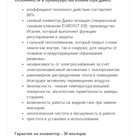
Особенности и преимущества конвектора Данко:
коэффициент полезного действия составляет
86%.
газовый конвектор Данко оснащен специальным
газовым клапан
о
м EUROSIT 630, производство
Италия, который выполняет функцию
регулирования и защиты.
стальной теплообменник, который покрыт слоем
эмали как внутри, так и снаружи, для защиты от
пламени и предотвращения образования
ржавчины.
независимость от электроснабжения за счёт
электронезависимой автоматики с пьезорозжигом.
равномерное распределение тепла в помещении
благодаря активному перемещению воздуха.
безопасность - низкая температура внешней
поверхности, абсолютная герметичность камеры
сгорания.
возможность работы на жидком газе при замене
жиклеров.
экологическая чистота и бесшумность в работе.
простота в установке и использовании.
Гарантия на конвектор - 30 месяцев.