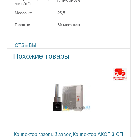
610*560*275
мм в*ш*г:
Масса кг:
25,5
Гарантия
30 месяцев
ОТЗЫВЫ
Похожие товары
П
Конвектор газовый завод Конвектор АКОГ-3-СП
К