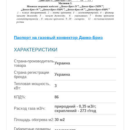
Паспорт на газовый конвектор Данко-Бриз
ХАРАКТЕРИСТИКИ
Страна-производитель
Украина
товара
Страна регистрации
Украина
бренда
Тепловая мощность,
3
кВт:
КПД%:
86
природний - 0,35 м3/г;
Расход газа м3/ч:
скраплений - 273 г/год
Площадь обогрева м2:
30 м2
Габаритные размеры,