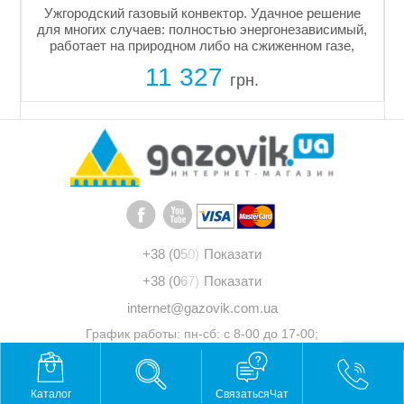
Ужгородский газовый конвектор. Удачное решение
для многих случаев: полностью энергонезависимый,
работает на природном либо на сжиженном газе,
прост в монтаже. Мощность 3кВт, площадь
11 327
отапливаемая до 30м2. Труба для...
грн.
+38 (0
5
0)
Показати
+38 (0
6
7)
Показати
internet@gazovik.com.ua
График работы: пн-сб: с 8-00 до 17-00;
вс: выходной
© 2011 - 2026 "Газовик"
Каталог
СвязатьсяЧат
Разработка
Praid Agency